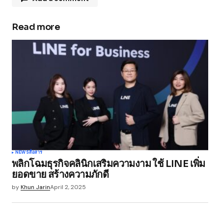
Read more
Your email address will not be published.
Required fields are marked
*
Comment
*
Your Name
*
NEWS
สื่อสาร
พลิกโฉมธุรกิจคลินิกเสริมความงาม ใช้ LINE เพิ่ม
Your E-mail
*
ยอดขาย สร้างความภักดี
by
Khun Jarin
April 2, 2025
Save my name, email, and website in this
browser for the next time I comment.