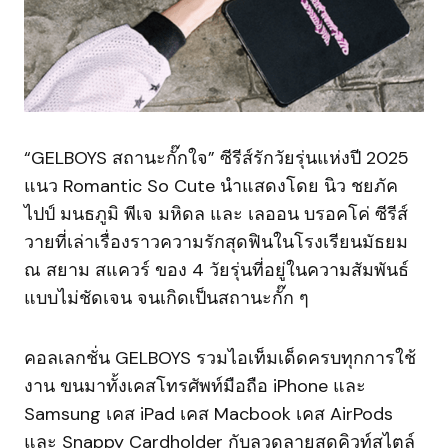
“GELBOYS สถานะกั๊กใจ” ซีรีส์รักวัยรุ่นแห่งปี 2025
แนว Romantic So Cute นำแสดงโดย นิว ชยภัค
ไปป์ มนธภูมิ พีเจ มหิดล และ เลออน บรอคโค่ ซีรีส์
วายที่เล่าเรื่องราวความรักสุดฟินในโรงเรียนมัธยม
ณ สยาม สแควร์ ของ 4 วัยรุ่นที่อยู่ในความสัมพันธ์
แบบไม่ชัดเจน จนเกิดเป็นสถานะกั๊ก ๆ
คอลเลกชั่น GELBOYS รวมไอเท็มเด็ดครบทุกการใช้
งาน ขนมาทั้งเคสโทรศัพท์มือถือ iPhone และ
Samsung เคส iPad เคส Macbook เคส AirPods
และ Snappy Cardholder กับลวดลายสุดคิวท์สไตล์