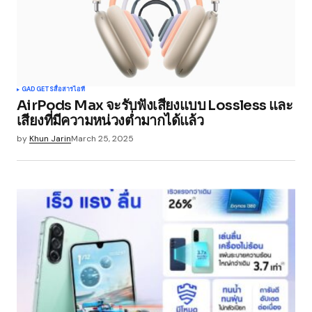
Your Name
*
GADGETS
สื่อสาร
ไอที
AirPods Max จะรับฟังเสียงแบบ Lossless และ
Your E-mail
*
เสียงที่มีความหน่วงต่ำมากได้แล้ว
by
Khun Jarin
March 25, 2025
Save my name, email, and website in this
browser for the next time I comment.
Submit Comment