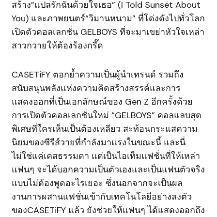
สร้าง”แปลรักฉันด้วยใจเธอ” (I Told Sunset About
You) และภาพยนตร์“วิมานหนาม” ที่โด่งดังไปทั่วโลก
เปิดตัวคอลเลกชั่น GELBOYS ที่จะมาเขย่าหัวใจเหล่า
สาวกวายให้ต้องร้องกรี๊ด
CASETiFY ตอกย้ำความเป็นผู้นำเทรนด์ รวมถึง
สนับสนุนพลังแห่งความคิดสร้างสรรค์และการ
แสดงออกที่เป็นเอกลักษณ์ของ Gen Z อีกครั้งด้วย
การเปิดตัวคอลเลกชั่นใหม่ “GELBOYS” คอลแลบสุด
พิเศษที่ใครเห็นเป็นต้องเหลียว สะท้อนกระแสความ
นิยมของซีรีส์วายที่กำลังมาแรงในขณะนี้ และนี่
ไม่ใช่แค่เคสธรรมดา แต่เป็นไอเท็มแฟชั่นที่ให้เหล่า
แฟนๆ จะได้บอกความเป็นตัวเองและเป็นแฟนตัวจริง
แบบไม่ต้องพูดอะไรเยอะ ซึ่งนอกจากจะเป็นผล
งานการผสานแฟชั่นเข้ากับเทคโนโลยีอย่างลงตัว
ของCASETiFY แล้ว ยังช่วยให้แฟนๆ ได้แสดงออกถึง