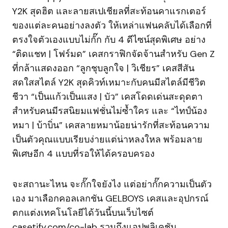
Y2K สุดฮิต และลายสเปเชียลที่สะท้อนคาแรกเตอร์
ของแต่ละคนอย่างลงตัว ให้เหล่าแฟนคลับได้เลือกที่
ตรงใจตัวเองแบบไม่กั๊ก กับ 4 ดีไซน์สุดพิเศษ อย่าง
“ติดแชท | โฟร์มด” เคสกราฟิกจัดจ้านสำหรับ Gen Z
ที่กล้าแสดงออก “ลูกชุบลูกใจ | วิเชียร” เคสสีสัน
สดใสสไตล์ Y2K สุดคิวท์เหมาะกับคนมีสไตล์มีชีวิต
ชีวา “เป็นแก้วเป็นแสง | บัว” เคสโดดเด่นสะดุดตา
สำหรับคนมีรสนิยมแฟชั่นไม่ซ้ำใคร และ “ไทป์น้อง
หมา | บ้าบิ่น” เคสลายหมาน้อยน่ารักที่สะท้อนความ
เป็นตัวคุณแบบเรียบง่ายแต่น่าหลงใหล พร้อมลาย
พิเศษอีก 4 แบบที่รอให้ได้ครอบครอง
จะสถานะไหน จะกั๊กใจยังไง แต่อย่ากั๊กความเป็นตัว
เอง มาเลือกคอลเลกชัน GELBOYS เคสและอุปกรณ์
ตกแต่งเทคโนโลยีได้วันนี้บนเว็บไซต์
casetify.com/co-lab รวมถึงแอปพลิเคชัน