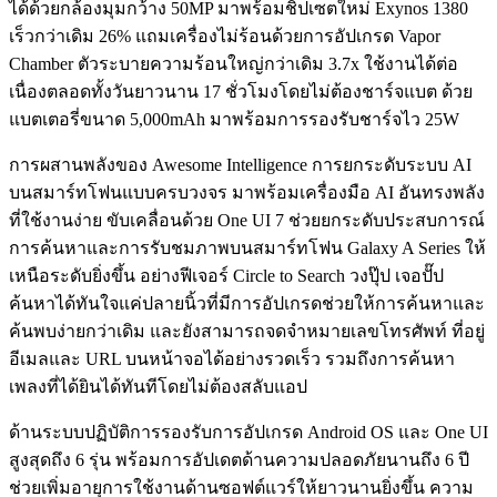
ได้ด้วยกล้องมุมกว้าง 50MP มาพร้อมชิปเซตใหม่ Exynos 1380
เร็วกว่าเดิม 26% แถมเครื่องไม่ร้อนด้วยการอัปเกรด Vapor
Chamber ตัวระบายความร้อนใหญ่กว่าเดิม 3.7x ใช้งานได้ต่อ
เนื่องตลอดทั้งวันยาวนาน 17 ชั่วโมงโดยไม่ต้องชาร์จแบต ด้วย
แบตเตอรี่ขนาด 5,000mAh มาพร้อมการรองรับชาร์จไว 25W
การผสานพลังของ Awesome Intelligence การยกระดับระบบ AI
บนสมาร์ทโฟนแบบครบวงจร มาพร้อมเครื่องมือ AI อันทรงพลัง
ที่ใช้งานง่าย ขับเคลื่อนด้วย One UI 7 ช่วยยกระดับประสบการณ์
การค้นหาและการรับชมภาพบนสมาร์ทโฟน Galaxy A Series ให้
เหนือระดับยิ่งขึ้น อย่างฟีเจอร์ Circle to Search วงปุ๊ป เจอปั๊ป
ค้นหาได้ทันใจแค่ปลายนิ้วที่มีการอัปเกรดช่วยให้การค้นหาและ
ค้นพบง่ายกว่าเดิม และยังสามารถจดจำหมายเลขโทรศัพท์ ที่อยู่
อีเมลและ URL บนหน้าจอได้อย่างรวดเร็ว รวมถึงการค้นหา
เพลงที่ได้ยินได้ทันทีโดยไม่ต้องสลับแอป
ด้านระบบปฏิบัติการรองรับการอัปเกรด Android OS และ One UI
สูงสุดถึง 6 รุ่น พร้อมการอัปเดตด้านความปลอดภัยนานถึง 6 ปี
ช่วยเพิ่มอายุการใช้งานด้านซอฟต์แวร์ให้ยาวนานยิ่งขึ้น ความ