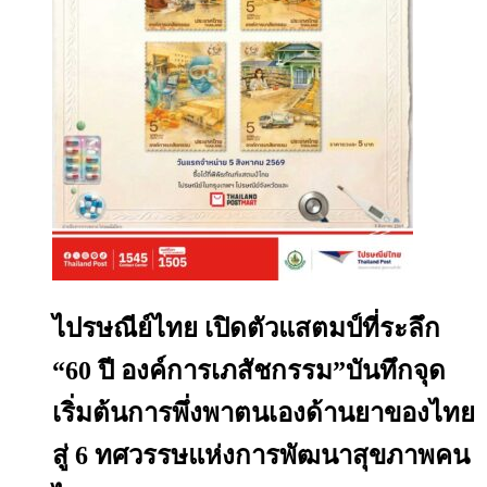
ไปรษณีย์ไทย เปิดตัวแสตมป์ที่ระลึก
“60 ปี องค์การเภสัชกรรม”บันทึกจุด
เริ่มต้นการพึ่งพาตนเองด้านยาของไทย
สู่ 6 ทศวรรษแห่งการพัฒนาสุขภาพคน