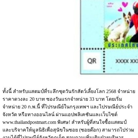
ทั้งนี้ สำหรับแสตมป์ที่ระลึกชุดวันรักสัตว์เลี้ยงโลก 2568 จำหน่าย
ราคาดวงละ 20 บาท ซองวันแรกจำหน่าย 33 บาท โดยเริ่ม
จำหน่าย 20 ก.พ.นี้ ที่ไปรษณีย์ในกรุงเทพฯ และไปรษณีย์ประจำ
จังหวัด หรือทางออนไลน์ ผ่านแอปพลิเคชันและเว็บไซต์
www.thailandpostmart.com พิเศษ! สำหรับผู้ที่สนใจซื้อแสตมป์
และบริจาคให้มูลนิธิเพื่อสุนัขในซอย (ซอยด๊อก) สามารถไปร่วม
งานได้ที่ไปรษณีย์จังหวัดภูเก็ต สอบถามเพิ่มเติมฝ่ายบริหาร