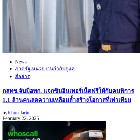
News
ภาครัฐ-หน่วยงานกำกับดูแล
สื่อสาร
กสทช.จับมือพก. แจกซิมอินเทอร์เน็ตฟรีให้กับคนพิการ
1.1 ล้านคนลดความเหลื่อมล้ำสร้างโอกาสที่เท่าเทียม
by
Khun Jarin
February 22, 2025