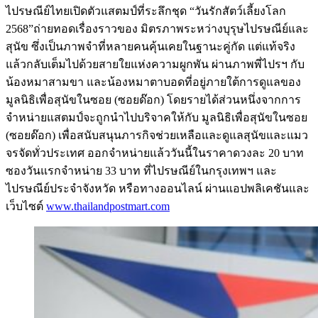
ไปรษณีย์ไทยเปิดตัวแสตมป์ที่ระลึกชุด “วันรักสัตว์เลี้ยงโลก
2568”ถ่ายทอดเรื่องราวของ มิตรภาพระหว่างบุรุษไปรษณีย์และ
สุนัข ซึ่งเป็นภาพจำที่หลายคนคุ้นเคยในฐานะคู่กัด แต่แท้จริง
แล้วกลับเต็มไปด้วยสายใยแห่งความผูกพัน ผ่านภาพพี่ไปรฯ กับ
น้องหมาสามขา และน้องหมาตาบอดที่อยู่ภายใต้การดูแลของ
มูลนิธิเพื่อสุนัขในซอย (ซอยด๊อก) โดยรายได้ส่วนหนึ่งจากการ
จำหน่ายแสตมป์จะถูกนำไปบริจาคให้กับ มูลนิธิเพื่อสุนัขในซอย
(ซอยด๊อก) เพื่อสนับสนุนภารกิจช่วยเหลือและดูแลสุนัขและแมว
จรจัดทั่วประเทศ ออกจำหน่ายแล้ววันนี้ในราคาดวงละ 20 บาท
ซองวันแรกจำหน่าย 33 บาท ที่ไปรษณีย์ในกรุงเทพฯ และ
ไปรษณีย์ประจำจังหวัด หรือทางออนไลน์ ผ่านแอปพลิเคชันและ
เว็บไซต์
www.thailandpostmart.com