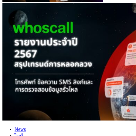
News
ไอที