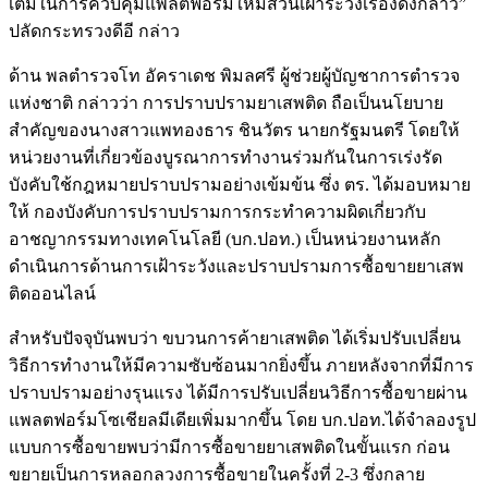
เติมในการควบคุมแพลตฟอร์มให้มีส่วนเฝ้าระวังเรื่องดังกล่าว”
ปลัดกระทรวงดีอี กล่าว
ด้าน พลตำรวจโท อัคราเดช พิมลศรี ผู้ช่วยผู้บัญชาการตำรวจ
แห่งชาติ กล่าวว่า การปราบปรามยาเสพติด ถือเป็นนโยบาย
สำคัญของนางสาวแพทองธาร ชินวัตร นายกรัฐมนตรี โดยให้
หน่วยงานที่เกี่ยวข้องบูรณาการทำงานร่วมกันในการเร่งรัด
บังคับใช้กฎหมายปราบปรามอย่างเข้มข้น ซึ่ง ตร. ได้มอบหมาย
ให้ กองบังคับการปราบปรามการกระทำความผิดเกี่ยวกับ
อาชญากรรมทางเทคโนโลยี (บก.ปอท.) เป็นหน่วยงานหลัก
ดำเนินการด้านการเฝ้าระวังและปราบปรามการซื้อขายยาเสพ
ติดออนไลน์
สำหรับปัจจุบันพบว่า ขบวนการค้ายาเสพติด ได้เริ่มปรับเปลี่ยน
วิธีการทำงานให้มีความซับซ้อนมากยิ่งขึ้น ภายหลังจากที่มีการ
ปราบปรามอย่างรุนแรง ได้มีการปรับเปลี่ยนวิธีการซื้อขายผ่าน
แพลตฟอร์มโซเชียลมีเดียเพิ่มมากขึ้น โดย บก.ปอท.ได้จำลองรูป
แบบการซื้อขายพบว่ามีการซื้อขายยาเสพติดในขั้นแรก ก่อน
ขยายเป็นการหลอกลวงการซื้อขายในครั้งที่ 2-3 ซึ่งกลาย