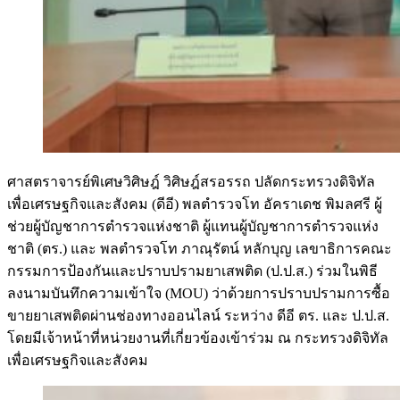
ศาสตราจารย์พิเศษวิศิษฎ์ วิศิษฎ์สรอรรถ ปลัดกระทรวงดิจิทัล
เพื่อเศรษฐกิจและสังคม (ดีอี) พลตำรวจโท อัคราเดช พิมลศรี ผู้
ช่วยผู้บัญชาการตำรวจแห่งชาติ ผู้แทนผู้บัญชาการตำรวจแห่ง
ชาติ (ตร.) และ พลตำรวจโท ภาณุรัตน์ หลักบุญ เลขาธิการคณะ
กรรมการป้องกันและปราบปรามยาเสพติด (ป.ป.ส.) ร่วมในพิธี
ลงนามบันทึกความเข้าใจ (MOU) ว่าด้วยการปราบปรามการซื้อ
ขายยาเสพติดผ่านช่องทางออนไลน์ ระหว่าง ดีอี ตร. และ ป.ป.ส.
โดยมีเจ้าหน้าที่หน่วยงานที่เกี่ยวข้องเข้าร่วม ณ กระทรวงดิจิทัล
เพื่อเศรษฐกิจและสังคม