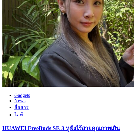
Gadgets
News
สื่อสาร
ไอที
HUAWEI FreeBuds SE 3 หูฟังไร้สายคุณภาพเกิน