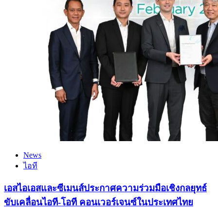
News
ไอที
เอสไอเอสและซีเมนส์ประกาศความร่วมมือเชิงกลยุทธ์
ขับเคลื่อนไอที-โอที คอนเวอร์เจนซ์ในประเทศไทย