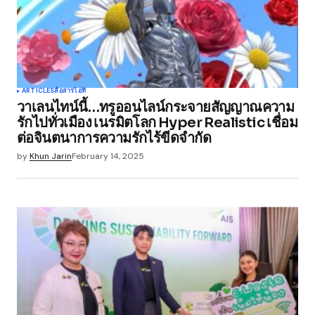
ARTICLES
สื่อสาร
ไอที
วาเลนไทน์นี้…ทรูออนไลน์กระจายสัญญาณความ
รักไปทั่วเมือง เนรมิตโลก Hyper Realistic เชื่อม
ต่อจินตนาการความรักไร้ขีดจำกัด
by
Khun Jarin
February 14, 2025