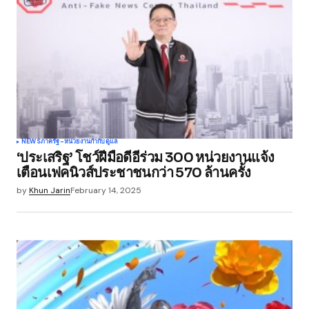
Comment
*
Your Name
*
NEWS
ภาครัฐ-หน่วยงานกำกับดูแล
‘ประเสริฐ’ โชว์ฝีมือดีอีร่วม 300 หน่วยงานแจ้ง
Your E-mail
*
เตือนเฟคนิวส์ประชาชนกว่า 570 ล้านครั้ง
by
Khun Jarin
February 14, 2025
Save my name, email, and website in this
browser for the next time I comment.
Submit Comment