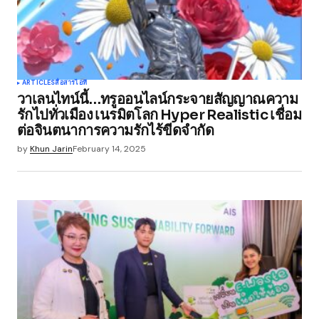
Your Name
*
ARTICLES
สื่อสาร
ไอที
วาเลนไทน์นี้…ทรูออนไลน์กระจายสัญญาณความ
Your E-mail
*
รักไปทั่วเมือง เนรมิตโลก Hyper Realistic เชื่อม
ต่อจินตนาการความรักไร้ขีดจำกัด
Save my name, email, and website in this
by
Khun Jarin
February 14, 2025
browser for the next time I comment.
Submit Comment