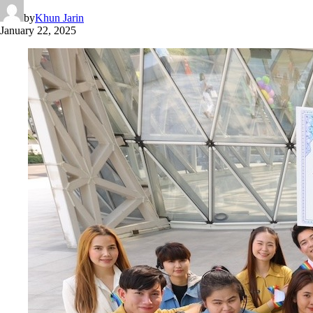
by
Khun Jarin
January 22, 2025