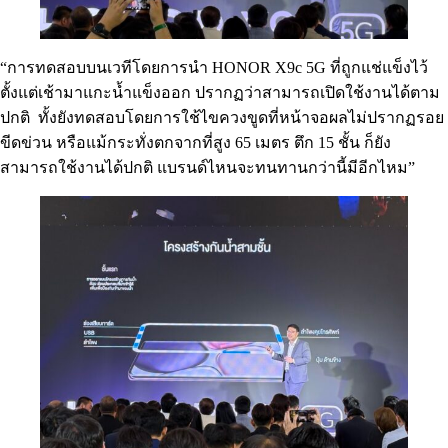
“การทดสอบบนเวทีโดยการนำ HONOR X9c 5G ที่ถูกแช่แข็งไว้
ตั้งแต่เช้ามาแกะน้ำแข็งออก ปรากฏว่าสามารถเปิดใช้งานได้ตาม
ปกติ ทั้งยังทดสอบโดยการใช้ไขควงขูดที่หน้าจอผลไม่ปรากฏรอย
ขีดข่วน หรือแม้กระทั่งตกจากที่สูง 65 เมตร ตึก 15 ชั้น ก็ยัง
สามารถใช้งานได้ปกติ แบรนด์ไหนจะทนทานกว่านี้มีอีกไหม”