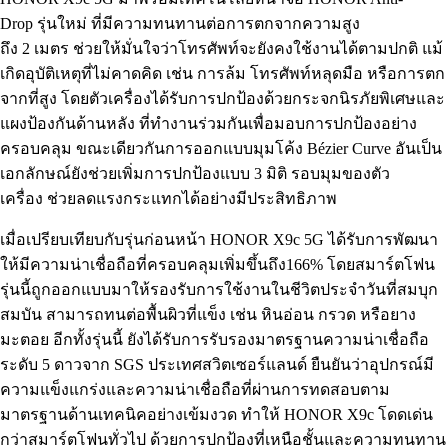
Drop รุ่นใหม่ ที่มีความทนทานต่อการตกจากความสูง
ถึง 2 เมตร ช่วยให้มั่นใจว่าโทรศัพท์จะยังคงใช้งานได้ตามปกติ แม้
เกิดอุบัติเหตุที่ไม่คาดคิด เช่น การล้ม โทรศัพท์หลุดมือ หรือการตก
จากที่สูง โดยตัวเครื่องได้รับการปกป้องด้วยกระจกนิรภัยพิเศษและ
แผงป้องกันด้านหลัง ที่ทำงานร่วมกันเพื่อมอบการปกป้องอย่าง
ครอบคลุม ขณะเดียวกันการออกแบบมุมโค้ง Bézier Curve อันเป็น
เอกลักษณ์ยังช่วยเพิ่มการปกป้องแบบ 3 มิติ รอบมุมของตัว
เครื่อง ช่วยลดแรงกระแทกได้อย่างมีประสิทธิภาพ
เมื่อเปรียบเทียบกับรุ่นก่อนหน้า HONOR X9c 5G ได้รับการพัฒนา
ให้มีความน่าเชื่อถือที่ครอบคลุมเพิ่มขึ้นถึง166% โดยสมาร์ตโฟน
รุ่นนี้ถูกออกแบบมาให้รองรับการใช้งานในชีวิตประจำวันที่สมบุก
สมบัน สามารถทนต่อพื้นผิวที่แข็ง เช่น หินอ่อน กรวด หรือยาง
มะตอย อีกทั้งรุ่นนี้ ยังได้รับการรับรองมาตรฐานความน่าเชื่อถือ
ระดับ 5 ดาวจาก SGS ประเทศสวิตเซอร์แลนด์ ยืนยันว่าอุปกรณ์มี
ความแข็งแกร่งและความน่าเชื่อถือที่ผ่านการทดสอบตาม
มาตรฐานด้านเทคนิคอย่างเข้มงวด ทำให้ HONOR X9c โดดเด่น
กว่าสมาร์ตโฟนทั่วไป ด้วยการปกป้องที่เหนือชั้นและความทนทาน