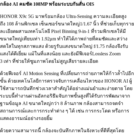
กล้อง AI คมชัด 108MP พร้อมระบบกันสั่น OIS
HONOR X9c 5G มาพร้อมกล้อง Ultra-Sensing ความละเอียดสูง
ถึง 108 ล้านพิกเซล เซ็นเซอร์ขนาดใหญ่1/1.67 นิ้ว ที่ช่วยเก็บทุกราย
ละเอียดผสานเทคโนโลยี Pixel Binning 9-in-1 ที่รวมพิกเซลให้มี
ขนาดใหญ่เทียบเท่า 1.92μm ทำให้ได้ภาพถ่ายที่คมชัดและสว่าง
สดใสในทุกสภาพแสง ด้วยรูรับแสงขนาดใหญ่ f/1.75 กล้องจึงรับ
แสงได้ดีเยี่ยม แม้ในที่แสงน้อย และยังมีฟีเจอร์Lossless Zoom
3 เท่า ที่ช่วยให้ซูมภาพโดยไม่สูญเสียรายละเอียด
ด้วยฟีเจอร์ AI Motion Sensing ที่เปลี่ยนการถ่ายภาพให้ก้าวล้ำไปอีก
ขั้น ด้วยเทคโนโลยีการตรวจจับการเคลื่อนไหวของ HONOR AI ผู้
ใช้สามารถบันทึกช่วงเวลาสำคัญได้อย่างแม่นยำและง่ายดาย โดย
ระบบนี้ทำงานผ่านอัลกอริธึมจับภาพขั้นสูงที่ได้รับการพัฒนาจาก
ฐานข้อมูล AI ขนาดใหญ่กว่า 8 ล้านภาพ กล้องสามารถจดจำ
สถานการณ์และการกระทำต่าง ๆ ได้ เช่น การกระโดด หรือการ
แสดงอารมณ์อย่างรอยยิ้ม
ด้วยความสามารถนี้ กล้องจะบันทึกภาพในจังหวะที่ดีที่สุดโดย