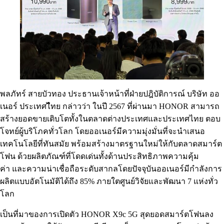
พลภัทร์ สายบัวทอง ประธานเจ้าหน้าที่ฝ่ายปฎิบัติการณ์ บริษัท ออ
เนอร์ ประเทศไืทย กล่าวว่า ในปี 2567 ที่ผ่านมา HONOR สามารถ
สร้างยอดขายเติบโตทั้งในตลาดต่างประเทศและประเทศไทย ตอบ
โจทย์ผู้บริโภคทั่วโลก โดยออเนอร์มีความมุ่งมั่นที่จะนำเสนอ
เทคโนโลยีที่ทันสมัย พร้อมสร้างมาตรฐานใหม่ให้กับตลาดสมาร์ต
โฟน ด้วยผลิตภัณฑ์ที่โดดเด่นทั้งด้านประสิทธิภาพความคุ้ม
ค่า และความน่าเชื่อถือระดับสากลโดยปัจจุบันออเนอร์มีกำลังการ
ผลิตแบบอัตโนมัติได้ถึง 85% ภายใตศูนย์วิจัยและพัฒนา 7 แห่งทั่ว
โลก
เป็นที่มาของการเปิดตัว HONOR X9c 5G สุดยอดสมาร์ตโฟนลง