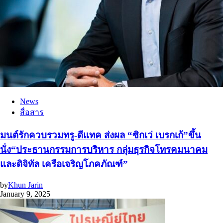
News
สื่อสาร
มนต์รักควบรวมทรู-ดีแทค ส่งผล “ซิกเว่ เบรกเก้”ขึ้น
นั่ง“ประธานกรรมการบริหาร กลุ่มธุรกิจโทรคมนาคม
และดิจิทัล เครือเจริญโภคภัณฑ์”
by
Khun Jarin
January 9, 2025