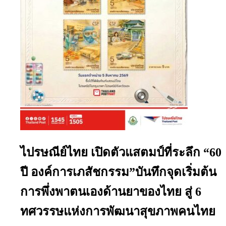
ไปรษณีย์ไทย เปิดตัวแสตมป์ที่ระลึก “60
ปี องค์การเภสัชกรรม”บันทึกจุดเริ่มต้น
การพึ่งพาตนเองด้านยาของไทย สู่ 6
ทศวรรษแห่งการพัฒนาสุขภาพคนไทย