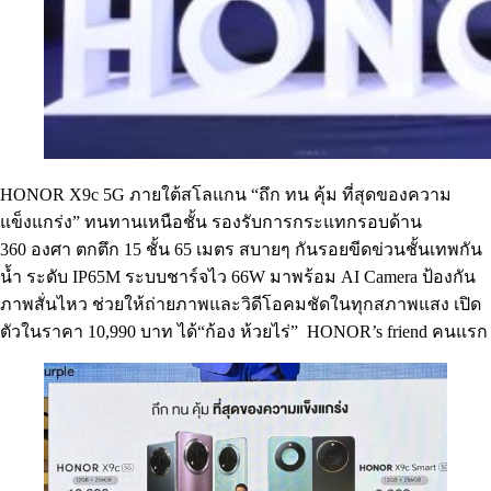
HONOR X9c 5G ภายใต้สโลแกน “ถึก ทน คุ้ม ที่สุดของความ
แข็งแกร่ง” ทนทานเหนือชั้น รองรับการกระแทกรอบด้าน
360 องศา ตกตึก 15 ชั้น 65 เมตร สบายๆ กันรอยขีดข่วนชั้นเทพกัน
น้ำ ระดับ IP65M ระบบชาร์จไว 66W มาพร้อม AI Camera ป้องกัน
ภาพสั่นไหว ช่วยให้ถ่ายภาพและวิดีโอคมชัดในทุกสภาพแสง เปิด
ตัวในราคา 10,990 บาท ได้“ก้อง ห้วยไร่” HONOR’s friend คนแรก