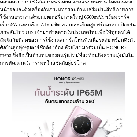
ตลาดด้วยการใช้วัสดุเกรดพรีเมียม แข็งแรง ทนทาน โดดเด่นด้วย
หน้าจอและตัวเครื่องกันกระแทกรอบด้าน เสริมประสิทธิภาพการ
ใช้งานยาวนานด้วยแบตเตอรี่ขนาดใหญ่ 6600mAh พร้อมชาร์จ
เร็ว 66W และกล้อง AI คมชัด ความละเอียดสูง พร้อมระบบป้องกัน
ภาพสั่นไหว OIS เข้ามาทำตลาดในประเทศไทยเพื่อให้ทุกคนได้
สัมผัสกับที่สุดของการใช้งานสมาร์ตโฟนที่เหนือระดับ พร้อมดึงตัว
ศิลปินลูกทุ่งซุปตาร์ชื่อดัง “ก้อง ห้วยไร่” มาร่วมเป็น HONOR’s
friend ซึ่งถือเป็นตัวแทนของคนรุ่นใหม่ที่สะท้อนถึงความมุ่งมั่นใน
การพัฒนานวัตกรรมที่ใกล้ชิดกับผู้บริโภค