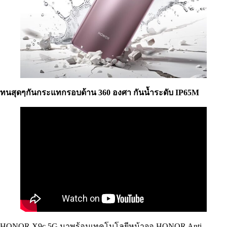
ทนสุดๆกันกระแทกรอบด้าน 360 องศา กันน้ำระดับ IP65M
HONOR X9c 5G มาพร้อมเทคโนโลยีหน้าจอ HONOR Anti-