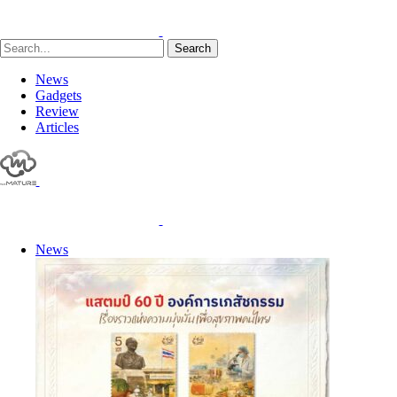
Search
News
Gadgets
Review
Articles
News