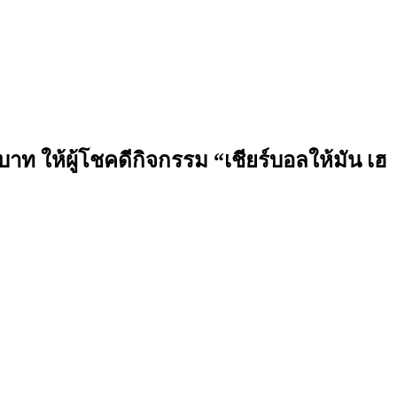
ท ให้ผู้โชคดีกิจกรรม “เชียร์บอลให้มัน เฮ