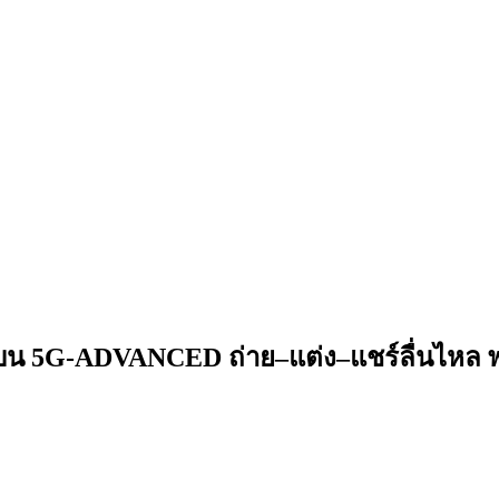
 บน 5G-ADVANCED ถ่าย–แต่ง–แชร์ลื่นไหล พ