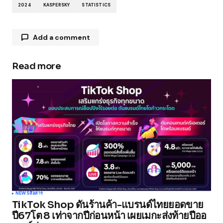
2024
KASPERSKY
STATISTICS
Add a comment
Read more
Your email address will not be published.
Required fields are marked
*
Comment
*
Your Name
*
NEWS
สื่อสาร
TikTok Shop ดันร้านค้า-แบรนด์ไทยยอดขาย
Your E-mail
*
ปี67โต 8 เท่าจากปีก่อนหน้า เผยเมกะส่งท้ายปีออ