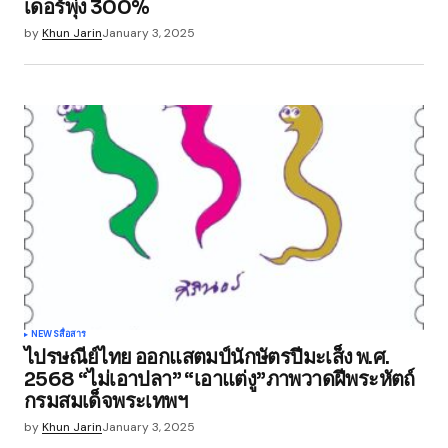
เดอร์พุ่ง 300%
Save my name, email, and website in this
by
Khun Jarin
January 3, 2025
browser for the next time I comment.
Submit Comment
NEWS
สื่อสาร
ไปรษณีย์ไทย ออกแสตมป์นักษัตรปีมะเส็ง พ.ศ.
2568 “ไม่เอาปลา” “เอาแต่งู”ภาพวาดฝีพระหัตถ์
กรมสมเด็จพระเทพฯ
by
Khun Jarin
January 3, 2025