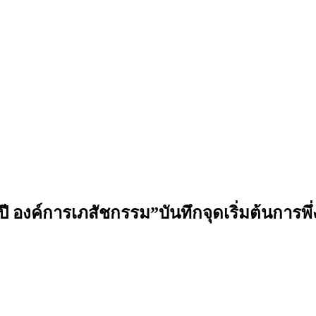
 ปี องค์การเภสัชกรรม”บันทึกจุดเริ่มต้นการ