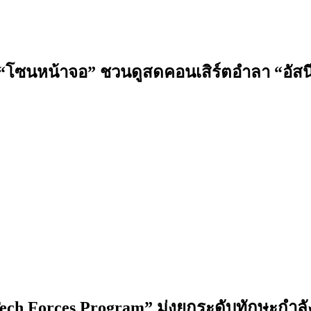
ด “โซนหน้าจอ” ชวนดูสดคอนเสิร์ตอำลา “อัสนี
ech Forces Program” มุ่งยกระดับทักษะกำลัง