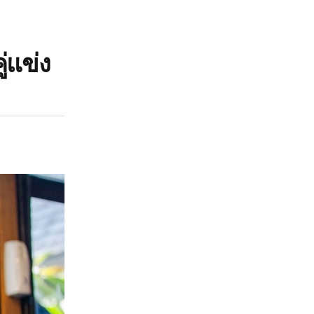
่แข่ง