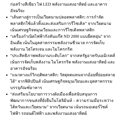
ก่อสร้างสีเขียว ไฟ LED พลังงานแสงอาทิตย์ และอาคาร
อัจฉริยะ
“เส้นทางสู่การเป็นเวียดนามปลอดพลาสติก: การกำจัด
พลาสติกใช้แล้วทิ้งและส่งเสริมการรีไซเคิล” จากเวียดนาม
เน้นเศรษฐกิจหมุนเวียนและการรีไซเคิลพลาสติก
“เครื่องกำเนิดไฟฟ้ากังหันแก๊ส ND 2000 แบบยืดหยุ่น” จาก
อินเดีย เน้นในอุตสาหกรรมพลังงานชีวมวล การจัดเก็บ
พลังงาน ไฮโดรเจน และไมโครกริด
“ประสิทธิภาพพลังงานระดับโลก” จากสหรัฐอาหรับเอมิเรตส์
เน้นการจัดเก็บพลังงาน ไมโครกริด พลังงานแสงอาทิตย์ และ
อาคารอัจฉริยะ
“แนวทางแก้วิกฤติพลาสติก: วัสดุทดแทนจากอ้อยที่ย่อยสลาย
ได้” จากฟิลิปปินส์ เน้นเศรษฐกิจหมุนเวียนและอุตสาหกรรม
บรรจุภัณฑ์อาหาร
“ส่งเสริมนโยบายการวางผังเมืองเพื่อสนับสนุนการ
พัฒนาการขนส่งที่ยั่งยืนในโฮจิมินห์ – ความร่วมมือระหว่าง
ไต้หวันและเวียดนาม” จากเวียดนาม เน้นรถมอเตอร์ไซค์
ไฟฟ้า รถยนต์ไฟฟ้า และพลังงานแสงอาทิตย์