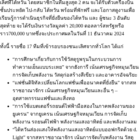
เลิศที่ไต้หวัน โดยสมาชิกในทีมสูงสุด 2 คน จะได้รับตั๋วเครื่องบิน
ชั้นประหยัด ไป-กลับ ไต้หวัน พร้อมที่พักฟรี และโอกาสดูงานเพื่อ
เรียนรู้การดำเนินธุรกิจที่ยั่งยืนของไต้หวัน และ ผู้ชนะ 3 อันดับ
สุดท้าย จะได้รับเงินรางวัลมูลค่า 20,000 ดอลลาร์สหรัฐหรือ
ราว700,000 บาทซึ่งจะประกาศผลในวันที่ 11 ธันวาคม 2024
ทั้งนี้ รายชื่อ 17 ทีมที่เข้ารอบรองชนะเลิศจากทั่วโลก ได้แก่
“การศึกษาเกี่ยวกับการใช้วัสดุรูพรุนในกระบวนการ
ทำความเย็นแบบระเหย” จากฮังการี เน้นเศรษฐกิจหมุนเวียน
การจัดเก็บพลังงาน วัสดุก่อสร้างสีเขียว และอาคารอัจฉริยะ
“แฟชั่นดิจิทัล:เปลี่ยนโลกแฟชั่นเพื่ออนาคตที่ยั่งยืน” จากสห
ราชอาณาจักร เน้นเศรษฐกิจหมุนเวียนและอื่น ๆ –
อุตสาหกรรมแฟชั่นและสิ่งทอ
“การใช้แบตเตอรี่รถยนต์ไฟฟ้ามือสองในภาคพลังงานของ
ยูเครน” จากยูเครน เน้นเศรษฐกิจหมุนเวียน การจัดเก็บ
พลังงาน รถยนต์ไฟฟ้า พลังงานแสงอาทิตย์ และพลังงานลม
“ไต้หวันส่องแสงให้พลังงานแสงอาทิตย์แบบออฟกริดด้วย d.
Light” จากสหราชอาณาจักร เน้นการจัดเก็บพลังงาน วัสดุ