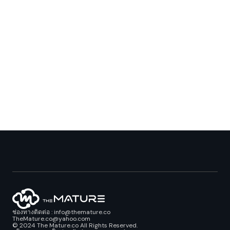
ช่องทางติดต่อ : info@themature.co
TheMature.co@yahoo.com
© 2024 The Mature.co All Rights Reserved.