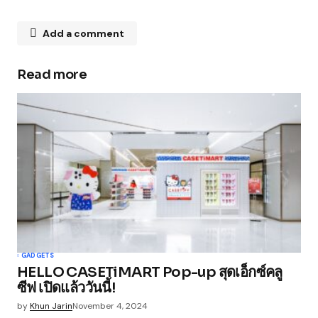
Add a comment
Read more
Your email address will not be published.
Required fields are marked
*
Comment
*
Your Name
*
GADGETS
HELLO CASETiMART Pop-up สุดเอ็กซ์คลู
Your E-mail
*
ซีฟ เปิดแล้ววันนี้!
by
Khun Jarin
November 4, 2024
Save my name, email, and website in this