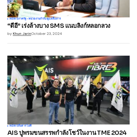
NEWS
ภาครัฐ-หน่วยงานกำกับดูแล
สื่อสาร
“ดีอี” เร่งล้างบาง SMS แนบลิงก์หลอกลวง
by
Khun Jarin
October 23, 2024
NEWS
สื่อสาร
ไอที
AIS ปูพรมขนสรรพกำลังโชว์ในงาน TME 2024