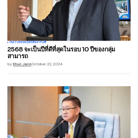
Your Name
*
FEATURES
NEWS
สื่อสาร
ไอที
2568 จะเป็นปีที่ดีที่สุดในรอบ 10 ปีของกลุ่ม
Your E-mail
*
สามารถ
by
Khun Jarin
October 22, 2024
Save my name, email, and website in this
browser for the next time I comment.
Submit Comment