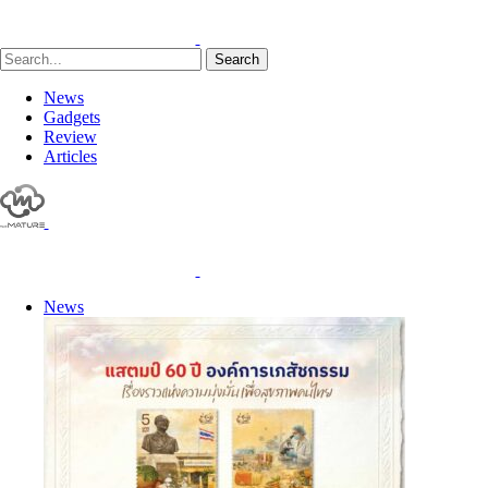
Search
News
Gadgets
Review
Articles
News