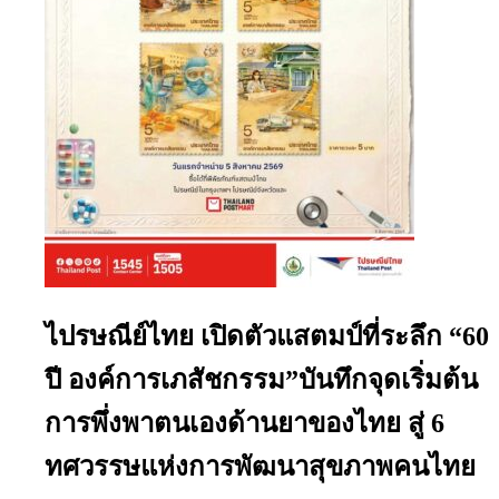
ไปรษณีย์ไทย เปิดตัวแสตมป์ที่ระลึก “60
ปี องค์การเภสัชกรรม”บันทึกจุดเริ่มต้น
การพึ่งพาตนเองด้านยาของไทย สู่ 6
ทศวรรษแห่งการพัฒนาสุขภาพคนไทย