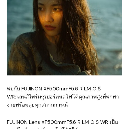
พบกับ FUJINON XF500mmF5.6 R LM OIS
WR: เลนส์ไพร์มซูเปอร์เทเลโฟโต้คุณภาพสูงที่พกพา
ง่ายพร้อมลุยทุกสถานการณ์
FUJINON Lens XF500mmF5.6 R LM OIS WR เป็น