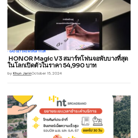
Comment
*
Your Name
*
GADGETS
NEWS
สื่อสาร
ไอที
HONOR Magic V3 สมาร์ทโฟนจอพับบางที่สุด
Your E-mail
*
ในโลกเปิดตัวในราคา 54,990 บาท
by
Khun Jarin
October 15, 2024
Save my name, email, and website in this
browser for the next time I comment.
Submit Comment