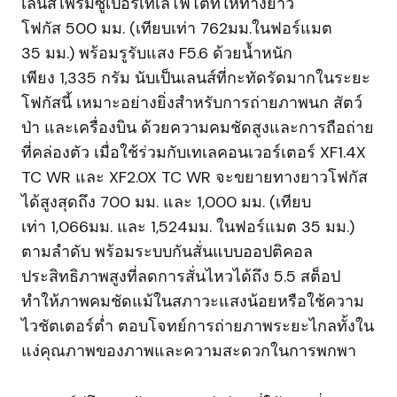
เลนส์ไพร์มซูเปอร์เทเลโฟโต้ที่ให้ทางยาว
โฟกัส 500 มม. (เทียบเท่า 762มม.ในฟอร์แมต
35 มม.) พร้อมรูรับแสง F5.6 ด้วยน้ำหนัก
เพียง 1,335 กรัม นับเป็นเลนส์ที่กะทัดรัดมากในระยะ
โฟกัสนี้ เหมาะอย่างยิ่งสำหรับการถ่ายภาพนก สัตว์
ป่า และเครื่องบิน ด้วยความคมชัดสูงและการถือถ่าย
ที่คล่องตัว เมื่อใช้ร่วมกับเทเลคอนเวอร์เตอร์ XF1.4X
TC WR และ XF2.0X TC WR จะขยายทางยาวโฟกัส
ได้สูงสุดถึง 700 มม. และ 1,000 มม. (เทียบ
เท่า 1,066มม. และ 1,524มม. ในฟอร์แมต 35 มม.)
ตามลำดับ พร้อมระบบกันสั่นแบบออปติคอล
ประสิทธิภาพสูงที่ลดการสั่นไหวได้ถึง 5.5 สต็อป
ทำให้ภาพคมชัดแม้ในสภาวะแสงน้อยหรือใช้ความ
ไวชัตเตอร์ต่ำ ตอบโจทย์การถ่ายภาพระยะไกลทั้งใน
แง่คุณภาพของภาพและความสะดวกในการพกพา