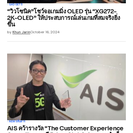
GADGETS
“วิวโซนิค”โชว์จอเกมมิ่ง OLED รุ่น “XG272-
2K-OLED” ให้ประสบการณ์เล่นเกมที่สมจริงยิ่ง
ขึ้น
by
Khun Jarin
October 16, 2024
NEWS
สื่อสาร
AIS คว้ารางวัล “The Customer Experience