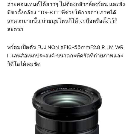
ถ่ายคอนเทนต์ได้ยาวๆ ไม่ต้องกลัวกล้องร้อน และยัง
มีขาตั้งกล้อง “TG-BT1” ที่ช่วยให้การถ่ายภาพได้
สะดวกมากขึ้น ถ่ายมุมไหนก็ได้ จะถือหรือตั้งไว้ก็
สะดวก
พร้อมเปิดตัว FUJINON XF16-55mmF2.8 R LM WR
II: เลนส์อเนกประสงค์ ขนาดกะทัดรัดที่ถ่ายภาพและ
วิดีโอได้คมชัด