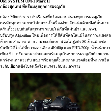
OM SYSTEM OM-
1
Mark II
กล้องสุดเทพ ที่พร้อมลุยทุกการผจญภัย
กล้อง Mirrorless ระดับเรือธงที่พร้อมตอบสนองทุกการผจญภัย
เนรมิตทุกความยากให้กลายเป็นเรื่องง่าย อัดแน่นด้วยฟังก์ชั่นครบ
ครันทั้งระบบกันสั่นสุดเทพ ระบบโฟกัสที่แม่นยำ และ AWB
ปรับปรุง Algorithm ใหม่เพื่อการให้สีสันที่สดใสแม้ในสภาวะแสงสุด
ท้าทาย สามารถทำความละเอียดภาพนิ่งได้สูงถึง 80 ล้านพิกเซล
บันทึกวิดีโอได้ที่ความละเอียด 4K/60p และ FHD/200p น้ำหนักเบา
เพียง 511 กรัม พกพาง่ายและพร้อมลุยในทุกการผจญภัยด้วยความ
แกร่งทนทานระดับ
IP53 พร้อมลุยตั้งแต่สภาพแวดล้อมที่หนาวเย็น
ระดับเยือกแข็งไปจนถึงร้อนแรงระดับทะเลทราย