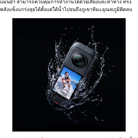
แม่นยำ สามารถควบคุมการทำงานได้ด้วยเสียงและท่าทาง ทรง
พลังแข็งแกร่งลุยได้ตั้งแต่ใต้น้ำไปจนถึงภูเขาหิมะอุณหภูมิติดลบ