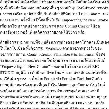
สำหรับคนรักกล้องที่อยากจับจองอยากลองสัมผัสกับกล้องใหม่ทั้ง 9
รุ่นนี้ หรือกำลังมองหากล้องรุ่นอื่น ๆ รวมถึงอุปกรณ์สำหรับการทำ
Content เตรียมพุ่งตัวไปที่อีเว้นท์กล้องดิจิทัลแห่งปี BIG Camera BIG
PRO DAYS ครั้งที่ 18 ปีนี้จัดขึ้นในธีม Empowering the New Creator
เพื่อเอาใจเหล่าคนรักการถ่ายภาพ และ Content Creator ให้ออ
กมาอัพพาวเวอร์ เพิ่มสกิลการถ่ายภาพให้ปังกว่าเดิม
ด้วยกิจกรรมมากมายที่จะเปลี่ยนภาพถ่ายธรรมดาให้กลายเป็นพลัง
ในโลกโซเชียล ทั้งกิจกรรม
Workshop จากช่างภาพตัวจริงของ
วงการถ่ายภาพ, Content Creator, Filmmaker และ Influencer ชื่อดัง
ระดับแถวหน้าของเมืองไทย โชว์สุดตระการตาภายใต้คอนเซ็ปต์
“Empowering the New Creator” ของคุณโบว์-เมลดา สุศรี BIG
STUDIO สตูดิโอระดับมืออาชีพพร้อมช่างภาพระดับแนวหน้าที่จัด
มาให้เน้น ๆ ครบ ๆ ทั้งถ่าย Portrait ทำ Port ถ่าย Packshot สินค้า
ถ่ายคู่น้องหมาน้องแมวที่คุณรักใน Moment สุด Cute พบโปรโมชั่
นกล้อง เลนส์ และอุปกรณ์ทางการถ่ายภาพสุดร้อนแรงแห่งปี
ราคาพิเศษเฉพาะในงานเท่านั้น ลดสูงสุด 70% ผ่อน 0% นานสูงสุด
ถึง 36 เดือน พร้อมรับเครดิตเงินคืนสูงสุดถึง 48,000.- บาท แลกรับ