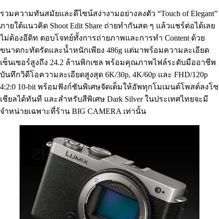
รวมความทันสมัยและดีไซน์สง่างามอย่างลงตัว “Touch of Elegant”
ภายใต้แนวคิด Shoot Edit Share ถ่ายทำกันสด ๆ แล้วแชร์ต่อได้เลย
ไม่ต้องอีดิท ตอบโจทย์ทั้งการถ่ายภาพและการทำ Content ด้วย
ขนาดกะทัดรัดและน้ำหนักเพียง 486g แต่มาพร้อมความละเอียด
เซ็นเซอร์สูงถึง 24.2 ล้านพิกเซล พร้อมคุณภาพไฟล์ระดับมืออาชีพ
บันทึกวิดีโอความละเอียดสูงสุด 6K/30p, 4K/60p และ FHD/120p
4:2:0 10-bit พร้อมฟังก์ชันพิเศษจัดเต็มให้อัพทุกโมเมนต์โพสต์ลงโซ
เชียลได้ทันที และสำหรับสีพิเศษ Dark Silver ในประเทศไทยจะมี
จำหน่ายเฉพาะที่ร้าน BIG CAMERA เท่านั้น