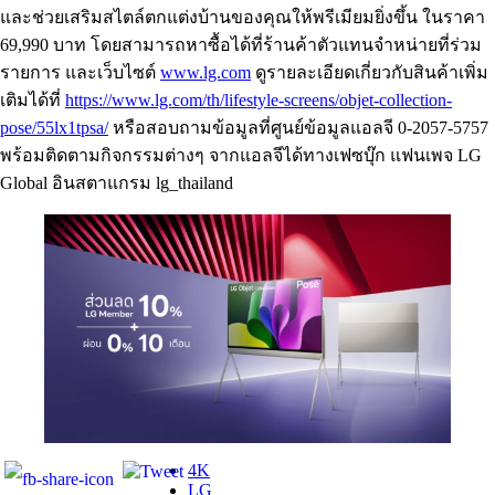
และช่วยเสริมสไตล์ตกแต่งบ้านของคุณให้พรีเมียมยิ่งขึ้น ในราคา
69,990 บาท โดยสามารถหาซื้อได้ที่ร้านค้าตัวแทนจำหน่ายที่ร่วม
รายการ และเว็บไซต์
www.lg.com
ดูรายละเอียดเกี่ยวกับสินค้าเพิ่ม
เติมได้ที่
https://www.lg.com/th/lifestyle-screens/objet-collection-
pose/55lx1tpsa/
หรือสอบถามข้อมูลที่ศูนย์ข้อมูลแอลจี 0-2057-5757
พร้อมติดตามกิจกรรมต่างๆ จากแอลจีได้ทางเฟซบุ๊ก แฟนเพจ LG
Global อินสตาแกรม lg_thailand
4K
LG