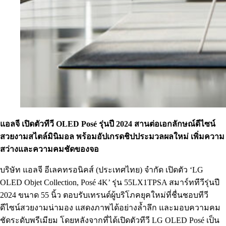
แอลจี เปิดตัวทีวี OLED Posé
รุ่นปี 2024 สานต่อเอกลักษณ์ดีไซน์
สวยงามสไตล์มินิมอล พร้อมอัปเกรดชิปประมวลผลใหม่ เพิ่มความ
สว่างและความคมชัดของจอ
บริษัท แอลจี อีเลคทรอนิคส์ (ประเทศไทย) จำกัด เปิดตัว ‘LG
OLED Objet Collection, Posé 4K’ รุ่น 55LX1TPSA สมาร์ททีวีรุ่นปี
2024 ขนาด 55 นิ้ว ตอบรับเทรนด์ผู้บริโภคยุคใหม่ที่ชื่นชอบทีวี
ดีไซน์สวยงามน่ามอง แสดงภาพได้อย่างล้ำลึก และมอบความคม
ชัดระดับพรีเมียม โดยหลังจากที่ได้เปิดตัวทีวี LG OLED Posé เป็น