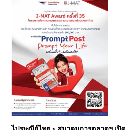
ไปรษณีย์ไทย x สมาคมการตลาดฯ เปิด