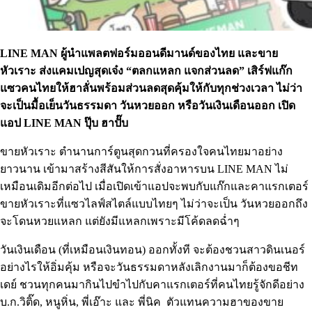
LINE MAN ผู้นำแพลตฟอร์มออนดีมานด์ของไทย และขาย
หัวเราะ ส่งแคมเปญสุดเจ๋ง “ตลกแหลก แจกส่วนลด” เสิร์ฟแก๊ก
แซวคนไทยให้ฮาลั่นพร้อมส่วนลดสุดคุ้มให้กับทุกช่วงเวลา ไม่ว่า
จะเป็นมื้อเย็นวันธรรมดา วันหวยออก หรือวันเงินเดือนออก เปิด
แอป LINE MAN ปุ๊บ ฮาปั๊บ
ขายหัวเราะ ตำนานการ์ตูนสุดกวนที่ครองใจคนไทยมาอย่าง
ยาวนาน เข้ามาสร้างสีสันให้การสั่งอาหารบน LINE MAN ไม่
เหมือนเดิมอีกต่อไป เมื่อเปิดเข้าแอปจะพบกับแก๊กและคาแรกเตอร์
ขายหัวเราะที่แซวไลฟ์สไตล์แบบไทยๆ ไม่ว่าจะเป็น วันหวยออกถึง
จะโดนหวยแหลก แต่ยังมีแหลกเพราะมีโค้ดลดฉ่ำๆ
วันเงินเดือน (ที่เหมือนเงินทอน) ออกทั้งที จะต้องชวนสาวดินเนอร์
อย่างไรให้อิ่มคุ้ม หรือจะวันธรรมดาหลังเลิกงานมาก็ต้องขอชีท
เดย์ ชวนทุกคนมากินไปขำไปกับคาแรกเตอร์ที่คนไทยรู้จักดีอย่าง
บ.ก.วิติ๊ด, หนูหิ่น, พี่เอ๊าะ และ พี่นิค ตัวแทนความฮาของขาย