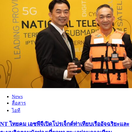
News
สื่อสาร
ไอที
NT ไทยคม เอชพีจีเปิดโปรเจ็กต์ท่าเทียบเรืออัจฉริยะและ