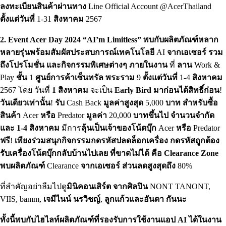
ลงทะเบียนสินค้าผ่านทาง
Line Official Account @AcerThailand
ตั้งแต่วันที่
1-31
สิงหาคม
2567
2. Event Acer Day 2024 “AI’m Limitless” พบกับผลิตภัณฑ์หลาก
หลายรุ่นพร้อมสัมผัสประสบการณ์เทคโนโลยี
AI
จากเอเซอร์
รวม
ถึงโปรโมชั่น
และกิจกรรมพิเศษต่างๆ
ภายในงาน
ที่
ลาน
Work &
Play
ชั้น
1
ศูนย์การค้าเซ็นทรัล
พระราม
9
ตั้งแต่วันที่
1-4
สิงหาคม
2567 โดย วันที่
1 สิงหาคม
จะเป็น
Early Bird
มาก่อนได้สิทธิ์ก่อน
!
วันเดียวเท่านั้น
!
รับ
Cash Back
มูลค่าสูงสุด
5,000
บาท
สำหรับซื้อ
สินค้า
Acer
หรือ
Predator
มูลค่า
20,000
บาทขึ้นไป
จำนวนจำกัด
และ 1-4 สิงหาคม
มีการ
ลุ้นเป็นเจ้าของโน้ตบุ๊ก
Acer
หรือ
Predator
ฟรี
!
เพียงร่วมสนุกกิจกรรมกดรหัสปลดล็อกเครื่อง
กดรหัสถูกต้อง
รับเครื่องโน้ตบุ๊กกลับบ้านไปเลย ที่ขาดไม่ได้ คือ Clearance Zone
พบผลิตภัณฑ์
Clearance
จากเอเซอร์
ส่วนลดสูงสุดถึง
80%
ที่สำคัญอย่าลืมไปดู
มินิคอนเสิร์ต จากศิลปิน
NONT TANONT,
VIIS, bamm,
เจมีไนน์
นรวิชญ์
,
ลูกแก้วและอันดา กันนะ
ทั้งนี้พบกับไฮไลท์ผลิตภัณฑ์ที่รองรับการใช้งานแอป AI ได้ในงาน