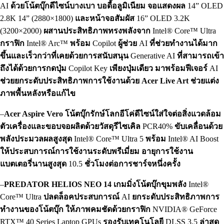
AI
ด้วยโน้ตบุ๊กดีไซน์บางเบา
บอดี้อลูมิเนียม
จอแสดงผล
14” OLED
2.8K 14” (2880×1800)
และหน้าจอสัมผัส
16” OLED 3.2K
(3200×2000)
ผสานประสิทธิภาพทรงพลังจาก
Intel® Core™ Ultra
กราฟิก
Intel® Arc™
พร้อม
Copilot
ผู้ช่วย
AI
ที่ช่วยทำงานได้มาก
ขึ้นและเร็วกว่าที่เคยด้วยการสนับสนุน
Generative AI
ที่สามารถเข้า
ถึงได้ด้วยการกดปุ่ม
Copilot Key
เพียงปุ่มเดียว
มาพร้อมฟีเจอร์
AI
ช่วยยกระดับประสิทธิภาพการใช้งานด้วย
Acer Live Art
ช่วยแต่ง
ภาพพื้นหลังหรือแก้ไข
–
Acer Aspire Vero โน้ตบุ๊กรักษ์โลกอีโค่ดีไซน์ใส่ใจต่อสิ่งแวดล้อม
ตัวเครื่องและขอบจอผลิตด้วยวัสดุรีไซเคิล
PCR40%
ขับเคลื่อนด้วย
พลังประมวลผลสูงสุด
Intel® Core™ Ultra 5
พร้อม
Intel® AI Boost
ให้ประสบการณ์การใช้งานระดับพรีเมี่ยม
อายุการใช้งาน
แบตเตอรี่นานสูงสุด
10.5
ชั่วโมงต่อการชาร์จหนึ่งครั้ง
–
PREDATOR HELIOS NEO 14
เกมมิ่งโน้ตบุ๊กขุมพลัง
Intel®
Core™ Ultra
ปลดล็อคประสบการณ์
AI
ยกระดับประสิทธิภาพการ
ทำงานของโน้ตบุ๊ก
ให้ภาพคมชัดด้วยกราฟิก
NVIDIA® GeForce
RTX™ 40 Series Laptop GPUs
รองรับเทคโนโลยี
DLSS 3.5
ล่าสุด