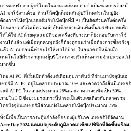
การตอบรับจากผู้บริโภคในแง่มองเห็นความจำเป็นของการต้องมี
AI มาใช้งานด้วย ด้านโน้ตบุ๊กก็เช่นกันผู้บริโภคส่วนใหญ่ยัง
ต้องการโน้ตบุ๊กแบบเดิมกับโน้ตบุ๊กที่มี AI เป็นสัดส่วนครึ่งต่อครึ่ง
โดยมองว่ายังไม่มีความจำเป็นต้องจ่ายเงินเพิ่มขึ้น5-6 พันบาทเพื่อ
ให้ได้ใช้ AI ด้วยคุณสมบัติของเครื่องที่บางเบาก็ยังตอบรับการใช้
งานได้แล้ว แต่เมื่อทุกคนพูดถึงก็ต้องดูก่อนว่าเมื่อต้องการซื้อจริงๆ
แล้ว AI ณ ตอนนี้ทำอะไรให้เราได้บ้าง ในอนาคตปีหน้าเมื่อ
เทคโนโลยีมีราคาถูกลงผู้บริโภคน่าจะเริ่มเห็นความจำเป็นของ AI
มากขึ้น
โดย AI PC ที่เริ่มเปิดตัวตั้งแต่เดือนกุมภาพันธ์ ที่ผ่านมาปัจจุบันเอ
เซอร์มี AI PC อยู่ในตลาดประมาณ 10% และคาดว่าถึงสิ้นปีเอเซอร์
จะมี AI PC ในตลาดประมาณ 25%และคาดว่าจะเพิ่มเป็น 50%
ภายใน 3 ปี ซึ่งประมาณการนี้น่าจะเป็นตัวเลขเดียวกับตลาดรวม
โดยปัจจุบันเอเซอร์มีส่วนแบ่งในตลาดโน้ตบุ๊กประมาณ 25%
ทั้งนี้เพื่อเป็นการกระตุ้นกำลังซื้อของผู้บริโภค เอเซอร์ได้จัดงาน
Acer Day 2024 แคมเปญระดับภูมิภาคเอเชียแปซิฟิกที่จัดขึ้นพร้อม