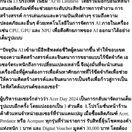
กันใน
13
ประเทศ
ในธีม
‘AI‘m Limitiess’
โดยร่วมมือกับอินเทลนำ
เสนอผลิตภัณฑ์ที่จะช่วยยกระดับประสิทธิภาพการทำงาน
การ
สร้างสรรค์
การเล่นเกมและความบันเทิงต่างๆ
รวมถึงความ
ปลอดภัยและอื่นๆ
ด้วยเทคโนโลยีในการจัดการ
AI
ภายในเครื่อง
เช่น
CPU, GPU
และ
NPU
เพื่อดึงศักยภาพของ
AI
ออกมาได้อย่าง
เต็มรูปแบบ
“ปัจจุบัน
AI
เข้ามามีอิทธิพลต่อชีวิตผู้คนมากขึ้น
ทำให้ขอบเขต
ของความคิดสร้างสรรค์และจินตนาการขยายแบบไร้ขีดจำกัด
เอ
เซอร์ตระหนักถึงการเปลี่ยนแปลงเหล่านี้
จึงมุ่งมั่นที่จะนำเสนอ
เครื่องมือที่ผู้คนต้องการเพื่อค้นหาศักยภาพที่ไร้ขีดจำกัดเพื่อช่วย
ให้ความคิดสร้างสรรค์และจินตนาการเป็นจริงเพื่อก้าวสู่การเป็น
ไลฟ์สไตล์แบรนด์ของเอเซอร์
”
ผู้บริหารเอเซอร์กล่าวว่า
Acer Day 2024
เป็นการกลับมาจัดงานเต็ม
รูปแบบอีกครั้ง โดยแบ่งออกเป็น
3
ส่วนคือ 1.โปรโมชั่นหน้าร้าน
ค้าตัวแทนจำหน่ายเอเซอร์ที่ร่วมแคมเปญ เมื่อซื้อผลิตภัณฑ์
Acer,
Predator
หรือ
Acerpure
ทุกรุ่นที่ร่วมรายการ
รับสิทธิ์ลุ้นโชคทองคำ
แท่งหนัก
1
บาท
และ
Digital Voucher
มูลค่า
30,000
บาท
โดยต้อง