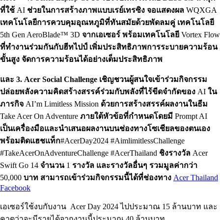
ที่ใช้
AI
ช่วยในการสร้างภาพแบบเรย์เทรซิง
จอแสดงผล
WQXGA
เทคโนโลยีการควบคุมอุณหภูมิที่ทันสมัยด้วยพัดลมคู่
เทคโนโลยี
5th Gen AeroBlade™ 3D
จากเอเซอร์
พร้อมเทคโนโลยี
Vortex Flow
ที่ทำงานร่วมกันกับฮีทไปป์
เพิ่มประสิทธิภาพการระบายความร้อน
ขั้นสูง
จัดการความร้อนได้อย่างเต็มประสิทธิภาพ
และ 3. Acer Social Challenge เชิญชวนผู้สนใจเข้าร่วมกิจกรรม
ปล่อยพลังความคิดสร้างสรรค์ร่วมกับพลังที่ไร้ขีดจำกัดของ
AI
ใน
ภารกิจ
AI’m Limitless Mission
ด้วยการสร้างสรรค์ผลงานในธีม
Take Acer On Adventure
ภายใต้หัวข้อที่กำหนดโดยมี
Prompt AI
เป็นเครื่องมือและนำเสนอผลงานบนช่องทางโซเชียลของตนเอง
พร้อมติดแฮชแท็ก
#AcerDay2024 #AimlimitlessChallenge
#TakeAcerOnAdventureChallenge #AcerThailand
ชิงรางวัล
Acer
Swift Go 14
จำนวน
1
รางวัล
และรางวัลอื่นๆ
รวมมูลค่ากว่า
50,000
บาท
สามารถเข้าร่วมกิจกรรมนี้ได้ที่ช่องทาง
Acer Thailand
Facebook
เอเซอร์ใช้งบกับงาน Acer Day 2024 ไปประมาณ 15 ล้านบาท และ
คาดว่าจะมีรายได้จากงานนี้ประมาณ 40 ล้านบาท