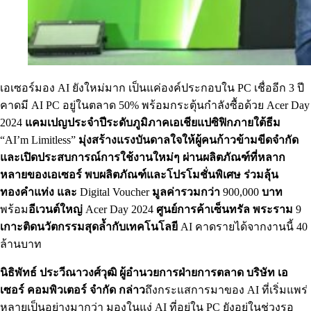
เอเซอร์มอง AI ยังใหม่มาก เป็นแค่องค์ประกอบใน PC เชื่ออีก 3 ปี
คาดมี AI PC อยู่ในตลาด 50% พร้อมกระตุ้นกำลังซื้อด้วย Acer Day
2024
แคมเปญประจำปีระดับภูมิภาคเอเชียแปซิฟิกภายใต้ธีม
“AI’m Limitless”
มุ่งสร้างแรงบันดาลใจให้ผู้คนก้าวข้ามขีดจำกัด
และเปิดประสบการณ์การใช้งานใหม่ๆ
ผ่านผลิตภัณฑ์ที่หลาก
หลายของเอเซอร์
พบผลิตภัณฑ์และโปรโมชั่นพิเศษ ร่วมลุ้น
ทองคำแท่ง และ
Digital Voucher
มูลค่ารวมกว่า
900,000
บาท
พร้อม
อีเวนต์ใหญ่
Acer Day 2024
ศูนย์การค้าเซ็นทรัล พระราม
9
เกาะติดนวัตกรรมสุดล้ำกับเทคโนโลยี
AI คาดรายได้จากงานนี้ 40
ล้านบาท
นิธิพัทธ์ ประวีณาวงศ์วุฒิ ผู้อำนวยการฝ่ายการตลาด บริษัท เอ
เซอร์ คอมพิวเตอร์ จำกัด
กล่าว
ถึงกระแสการมาของ AI ที่เริ่มแพร่
หลายเป็นอย่างมากว่า มองในแง่ AI ที่อยู่ใน PC ยังอยู่ในช่วงรอ