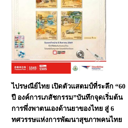
ไปรษณีย์ไทย เปิดตัวแสตมป์ที่ระลึก “60
ปี องค์การเภสัชกรรม”บันทึกจุดเริ่มต้น
การพึ่งพาตนเองด้านยาของไทย สู่ 6
ทศวรรษแห่งการพัฒนาสุขภาพคนไทย