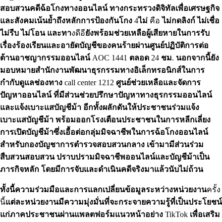
สอบสวนคดีฉ้อโกงทางออนไลน์
ทางกระทรวงดิจิทัลเพื่อเศรษฐกิจ
และสังคมเน้นย้ำถึงหลักการป้องกันโกง
4
ไม่
คือ
ไม่กดลิงก์
ไม่เชื่อ
ไม่รีบ
ไม่โอน
และทา
งดีอี
ยังพร้อมช่วยเหลือผู้เสียหายในการรับ
เรื่องร้องเรียนและอายัดบัญชีของคนร้ายผ่านศูนย์ปฏิบัติการต่อ
ต้านอาชญากรรมออนไลน์
AOC 1441
ตลอด
24
ชม
.
นอกจากนี้ยัง
มอบหมายสำนักงานพัฒนาธุรกรรมทางอิเล็กทรอนิกส์ในการ
กำกับดูแลช่องทาง
call center 1212
ศูนย์ช่วยเหลือและจัดการ
ปัญหาออนไลน์
ที่มีส่วนช่วยปรึกษาปัญหาทางธุรกรรมออนไลน์
และแจ้งเบาะแสบัญชีม้า
อีกทั้งผลักดันให้ประชาชนร่วมแจ้ง
เบาะแสบัญชีม้า
พร้อมออกโรงเตือนประชาชนในการหลีกเลี่ยง
การเปิดบัญชีม้าซึ่งเอื้อต่อกลุ่มมิจฉาชีพในการฉ้อโกงออนไลน์
สำหรับกองบัญชาการตำรวจสอบสวนกลาง
เข้ามามีส่วนร่วม
สืบสวนสอบสวน
ปราบปรามมิจฉาชีพออนไลน์และบัญชีม้าเป็น
ภารกิจหลัก
โดยมีการจับและดำเนินคดีจริงมาแล้วนับไม่ถ้วน
ทั้งนี้ความร่วมมือและการแลกเปลี่ยนข้อมูลระหว่างหน่วยงาน
ครั้ง
นี้
แต่ละหน่วยงานมีความมุ่งมั่นที่จะกระจายความรู้ที่เป็นประโยชน์
แก่ภาคประชาชนผ่านแพลตฟอร์มแนวหน้าอย่าง
TikTok
เพื่อเสริม