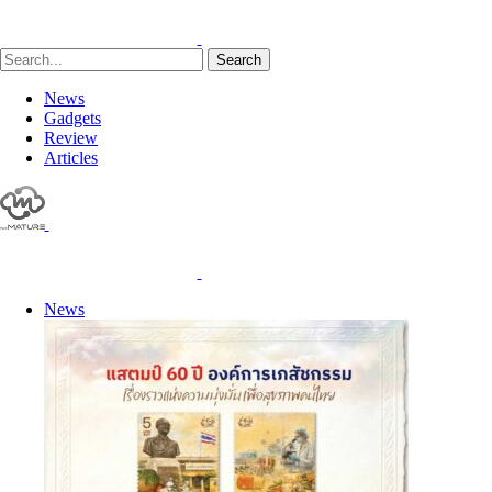
Search
News
Gadgets
Review
Articles
News