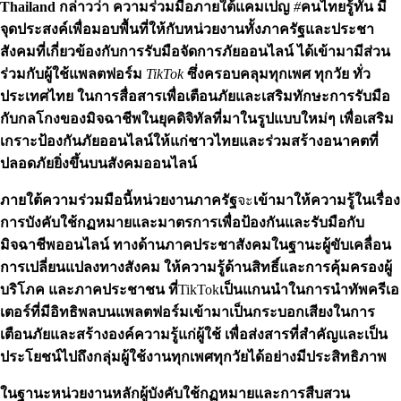
Thailand
กล่าวว่า ความร่วมมือภายใต้แคมเปญ
#
คนไทยรู้ทัน
มี
จุดประสงค์เพื่อมอบพื้นที่ให้กับหน่วยงานทั้งภาครัฐและประชา
สังคมที่เกี่ยวข้องกับการรับมือจัดการภัยออนไลน์
ได้เข้ามามีส่วน
ร่วมกับผู้ใช้แพลตฟอร์ม
TikTok
ซึ่งครอบคลุมทุกเพศ
ทุกวัย
ทั่ว
ประเทศไทย
ในการสื่อสารเพื่อเตือนภัยและเสริมทักษะการรับมือ
กับกลโกงของมิจฉาชีพในยุคดิจิทัลที่มาในรูปแบบใหม่ๆ
เพื่อเสริม
เกราะป้องกันภัยออนไลน์ให้แก่ชาวไทยและร่วมสร้างอนาคตที่
ปลอดภัยยิ่งขึ้นบนสังคมออนไลน์
ภายใต้ความร่วมมือนี้หน่วยงานภาครัฐ
จะ
เข้ามาให้ความรู้ในเรื่อง
การบังคับใช้กฏหมายและมาตรการเพื่อป้องกันและรับมือกับ
มิจฉาชีพออนไลน์
ทางด้านภาคประชาสังคมในฐานะผู้ขับเคลื่อน
การเปลี่ยนแปลงทางสังคม
ให้ความรู้ด้านสิทธิ์และการคุ้มครองผู้
บริโภค
และภาคประชาชน
ที่
TikTok
เป็นแกนนำในการนำทัพครีเอ
เตอร์ที่มีอิทธิพลบนแพลตฟอร์มเข้ามาเป็นกระบอกเสียงในการ
เตือนภัยและสร้างองค์ความรู้แก่ผู้ใช้
เพื่อส่งสารที่สำคัญและเป็น
ประโยชน์ไปถึงกลุ่มผู้ใช้งานทุกเพศทุกวัยได้อย่างมีประสิทธิภาพ
ในฐานะหน่วยงานหลักผู้บังคับใช้กฏหมายและการสืบสวน