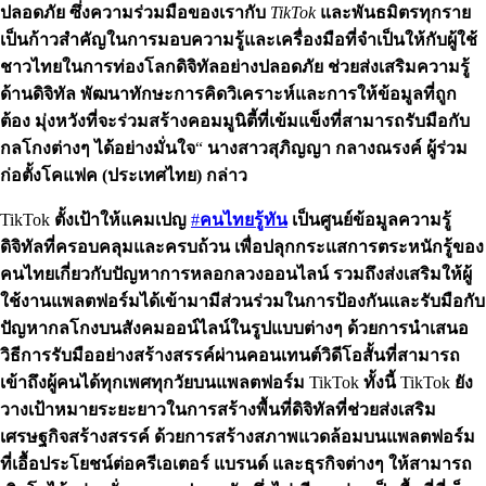
ปลอดภัย
ซึ่งความร่วมมือของเรากับ
TikTok
และพันธมิตรทุกราย
เป็นก้าวสำคัญในการมอบความรู้และเครื่องมือที่จำเป็นให้กับผู้ใช้
ชาวไทยในการท่องโลกดิจิทัลอย่างปลอดภัย
ช่วยส่งเสริมความรู้
ด้านดิจิทัล
พัฒนาทักษะการคิดวิเคราะห์และการให้ข้อมูลที่ถูก
ต้อง มุ่งหวังที่จะร่วมสร้างคอมมูนิตี้ที่เข้มแข็งที่สามารถรับมือกับ
กลโกงต่างๆ
ได้อย่างมั่นใจ
“
นางสาวสุภิญญา กลางณรงค์ ผู้ร่วม
ก่อตั้งโคแฟค (ประเทศไทย)
กล่าว
TikTok
ตั้งเป้าให้แคมเปญ
#
คนไทยรู้ทัน
เป็นศูนย์ข้อมูลความรู้
ดิจิทัลที่ครอบคลุมและครบถ้วน
เพื่อปลุกกระแสการตระหนักรู้ของ
คนไทยเกี่ยวกับปัญหาการหลอกลวงออนไลน์
รวมถึงส่งเสริมให้ผู้
ใช้งานแพลตฟอร์มได้เข้ามามีส่วนร่วมในการป้องกันและรับมือกับ
ปัญหากลโกงบนสังคมออน์ไลน์ในรูปแบบต่างๆ
ด้วยการนำเสนอ
วิธีการรับมืออย่างสร้างสรรค์ผ่านคอนเทนต์วิดีโอสั้นที่สามารถ
เข้าถึงผู้คนได้ทุกเพศทุกวัยบนแพลตฟอร์ม
TikTok
ทั้งนี้
TikTok
ยัง
วางเป้าหมายระยะยาวในการสร้างพื้นที่ดิจิทัลที่ช่วยส่งเสริม
เศรษฐกิจสร้างสรรค์
ด้วยการสร้างสภาพแวดล้อมบนแพลตฟอร์ม
ที่เอื้อประโยชน์ต่อครีเอเตอร์
แบรนด์
และธุรกิจต่างๆ
ให้สามารถ