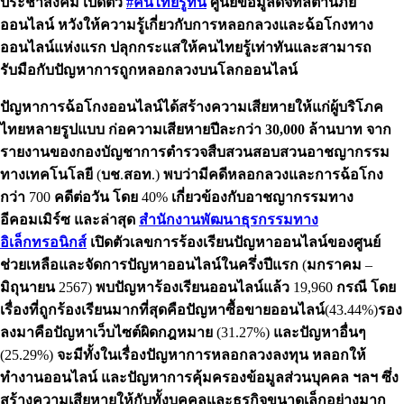
ประชาสังคม เปิดตัว
#คนไทยรู้ทัน
ศูนย์ข้อมูลดิจิทัลต้านภัย
ออนไลน์ หวังให้ความรู้เกี่ยวกับการหลอกลวงและฉ้อโกงทาง
ออนไลน์แห่งแรก ปลุกกระแสให้คนไทยรู้เท่าทันและสามารถ
รับมือกับปัญหาการถูกหลอกลวงบนโลกออนไลน์
ปัญหาการฉ้อโกงออนไลน์ได้สร้างความเสียหายให้แก่ผู้บริโภค
ไทยหลายรูปแบบ ก่อความเสียหายปีละกว่า 30,000 ล้านบาท จาก
รายงานของกองบัญชาการตำรวจสืบสวนสอบสวนอาชญากรรม
ทางเทคโนโลยี
(
บช
.
สอท
.)
พบว่ามีคดีหลอกลวงและการฉ้อโกง
กว่า
700
คดีต่อวัน
โดย
40%
เกี่ยวข้องกับอาชญากรรมทาง
อีคอมเมิร์ซ
และล่าสุด
สำนักงานพัฒนาธุรกรรมทาง
อิเล็กทรอนิกส์
เปิดตัวเลขการร้องเรียนปัญหาออนไลน์ของศูนย์
ช่วยเหลือและจัดการปัญหาออนไลน์ในครึ่งปีแรก
(
มกราคม
–
มิถุนายน
2567)
พบปัญหาร้องเรียนออนไลน์แล้ว
19,960
กรณี
โดย
เรื่องที่ถูกร้องเรียนมากที่สุดคือปัญหาซื้อขายออนไลน์
(43.44%)
รอง
ลงมาคือปัญหาเว็บไซต์ผิดกฎหมาย
(31.27%)
และปัญหาอื่นๆ
(25.29%)
จะมีทั้งในเรื่องปัญหาการหลอกลวงลงทุน
หลอกให้
ทำงานออนไลน์
และปัญหาการคุ้มครองข้อมูลส่วนบุคคล
ฯลฯ
ซึ่ง
สร้างความเสียหายให้กับทั้งบุคคลและธุรกิจขนาดเล็กอย่างมาก