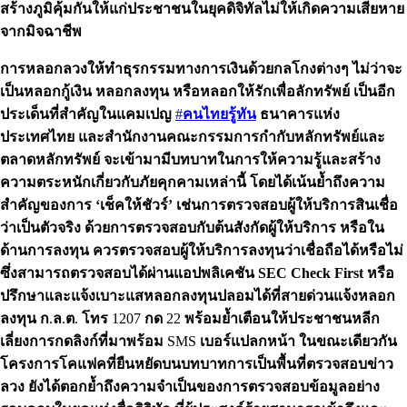
สร้างภูมิคุ้มกันให้แก่ประชาชนในยุคดิจิทัลไม่ให้เกิดความเสียหาย
จากมิจฉาชีพ
การหลอกลวงให้ทำธุรกรรมทางการเงินด้วยกลโกงต่างๆ
ไม่ว่าจะ
เป็นหลอกกู้เงิน
หลอกลงทุน
หรือหลอกให้รักเพื่อลักทรัพย์
เป็นอีก
ประเด็นที่สำคัญในแคมเปญ
#
คนไทยรู้ทัน
ธนาคารแห่ง
ประเทศไทย
และสำนักงานคณะกรรมการกำกับหลักทรัพย์และ
ตลาดหลักทรัพย์
จะเข้ามามีบทบาทในการให้ความรู้และสร้าง
ความตระหนักเกี่ยวกับภัยคุกคามเหล่านี้
โดยได้เน้นย้ำถึงความ
สำคัญของการ
‘เช็คให้ชัวร์’
เช่นการตรวจสอบผู้ให้บริการสินเชื่อ
ว่าเป็นตัวจริง
ด้วยการตรวจสอบกับต้นสังกัดผู้ให้บริการ
หรือใน
ด้านการลงทุน
ควรตรวจสอบผู้ให้บริการลงทุนว่าเชื่อถือได้หรือไม่
ซึ่งสามารถตรวจสอบได้ผ่านแอปพลิเคชัน
SEC Check First
หรือ
ปรึกษาและแจ้งเบาะแสหลอกลงทุนปลอมได้ที่สายด่วนแจ้งหลอก
ลงทุน
ก
.
ล
.
ต
.
โทร
1207
กด
22
พร้อมย้ำเตือนให้ประชาชนหลีก
เลี่ยงการกดลิงก์ที่มาพร้อม
SMS
เบอร์แปลกหน้า
ในขณะเดียวกัน
โครงการโคแฟคที่ยืนหยัดบนบทบาทการเป็นพื้นที่ตรวจสอบข่าว
ลวง
ยังได้ตอกย้ำถึงความจำเป็นของการตรวจสอบข้อมูลอย่าง