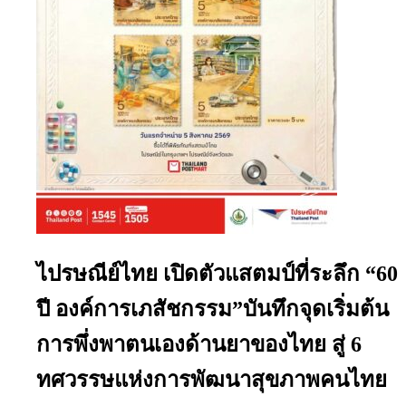
ไปรษณีย์ไทย เปิดตัวแสตมป์ที่ระลึก “60
ปี องค์การเภสัชกรรม”บันทึกจุดเริ่มต้น
การพึ่งพาตนเองด้านยาของไทย สู่ 6
ทศวรรษแห่งการพัฒนาสุขภาพคนไทย