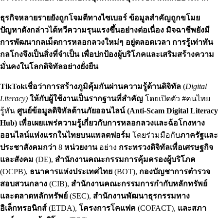
ธุรกิจหลายรายยังถูกโจมตีทางไซเบอร์
ข้อมูลสำคัญถูกขโมย
ปัญหาดังกล่าวได้ทวีความรุนแรงขึ้นอย่างต่อเนื่อง
มิจฉาชีพยังมี
การพัฒนากลเม็ดการหลอกลวงใหม่ๆ
อยู่ตลอดเวลา
การรู้เท่าทัน
กลโกงจึงเป็นสิ่งที่จำเป็น
เพื่อปกป้องผู้บริโภคและเสริมสร้างความ
มั่นคงในโลกดิจิทัลอย่างยั่งยืน
TikTok
เชื่อว่าการสร้างภูมิคุ้มกันผ่านความรู้ด้านดิจิทัล
(
Digital
Literacy)
ให้กับผู้ใช้งานเป็นรากฐานที่สำคัญ
โดยเปิดตัว #คนไทย
รู้ทัน
ศูนย์ข้อมูลดิจิทัลต้านภัยออนไลน์ (Anti-Scam Digital Literacy
Hub) เพื่อเผยแพร่ความรู้เกี่ยวกับการหลอกลวงและฉ้อโกงทาง
ออนไลน์แห่งแรกในไทยบนแพลตฟอร์ม
โดยร่วมมือกับ
ภาครัฐและ
ประชาสังคมกว่า
8
หน่วยงาน
อย่าง
กระทรวงดิจิทัลเพื่อเศรษฐกิจ
และสังคม
(DE),
สำนักงานคณะกรรมการคุ้มครองผู้บริโภค
(OCPB),
ธนาคารแห่งประเทศไทย
(BOT),
กองบัญชาการตำรวจ
สอบสวนกลาง
(CIB),
สำนักงานคณะกรรมการกำกับหลักทรัพย์
และตลาดหลักทรัพย์
(SEC),
สำนักงานพัฒนาธุรกรรมทาง
อิเล็กทรอนิกส์
(ETDA),
โครงการโคแฟค
(COFACT),
และสภา