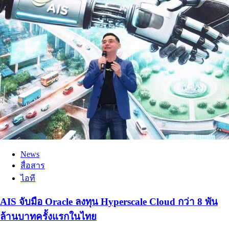
News
สื่อสาร
ไอที
AIS จับมือ Oracle ลงทุน Hyperscale Cloud กว่า 8 พัน
ล้านบาทครั้งแรกในไทย