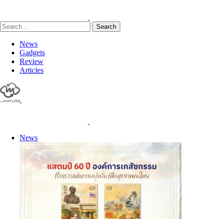
Search
News
Gadgets
Review
Articles
News