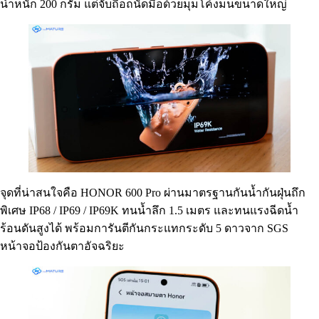
น้ำหนัก 200 กรัม แต่จับถือถนัดมือด้วยมุมโค้งมนขนาดใหญ่
จุดที่น่าสนใจคือ HONOR 600 Pro ผ่านมาตรฐานกันน้ำกันฝุ่นถึก
พิเศษ IP68 / IP69 / IP69K ทนน้ำลึก 1.5 เมตร และทนแรงฉีดน้ำ
ร้อนดันสูงได้ พร้อมการันตีกันกระแทกระดับ 5 ดาวจาก SGS
หน้าจอป้องกันตาอัจฉริยะ