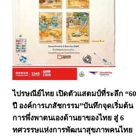
ไปรษณีย์ไทย เปิดตัวแสตมป์ที่ระลึก “60
ปี องค์การเภสัชกรรม”บันทึกจุดเริ่มต้น
การพึ่งพาตนเองด้านยาของไทย สู่ 6
ทศวรรษแห่งการพัฒนาสุขภาพคนไทย