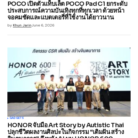
POCO เปิดตัวแท็บเล็ต POCO Pad C1 ยกระดับ
Your E-mail
*
ประสบการณ์ความบันเทิงทุกที่ทุกเวลา ด้วยหน้า
จอคมชัดและแบตเตอรี่ที่ใช้งานได้ยาวนาน
Save my name, email, and website in this
by
Khun Jarin
June 6, 2026
browser for the next time I comment.
Submit Comment
GADGETS
HONOR จับมือ Art Story by Autistic Thai
ปลุกชีวิตผลงานศิลปะในกิจกรรม “เติมฝัน สร้าง