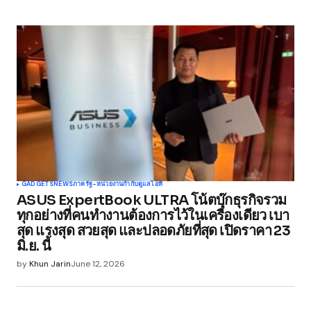
GADGETS
NEWS
ภาครัฐ-หน่วยงานกำกับดูแล
ไอที
ASUS ExpertBook ULTRA โน้ตบุ๊กธุรกิจรวม
ทุกอย่างที่คนทำงานต้องการไว้ในเครื่องเดียว เบา
สุด แรงสุด สวยสุด และปลอดภัยที่สุด เปิดราคา 23
มิ.ย. นี้
by
Khun Jarin
June 12, 2026