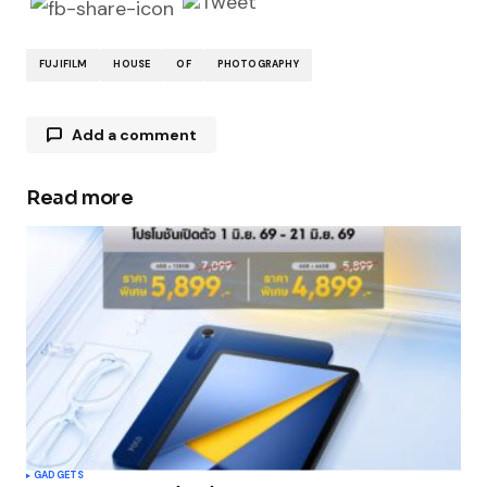
FUJIFILM
HOUSE
OF
PHOTOGRAPHY
Add a comment
Read more
Your email address will not be published.
Required fields are marked
*
Comment
*
Your Name
*
GADGETS