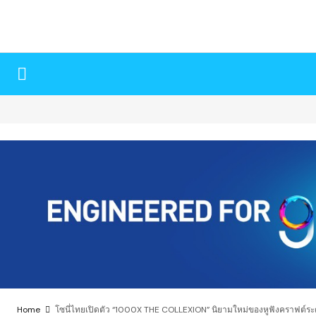
Home
โซนี่ไทยเปิดตัว “1000X THE COLLEXION” นิยามใหม่ของหูฟังคราฟต์ระดั