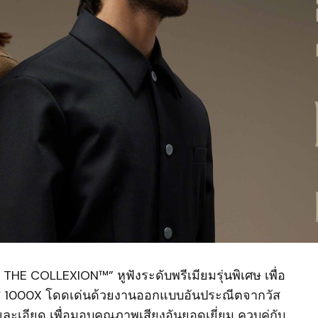
X THE COLLEXION™” หูฟังระดับพรีเมียมรุ่นพิเศษ เพื่อ
ีส์ 1000X โดดเด่นด้วยงานออกแบบอันประณีตจากวัส
ยละเอียด เพื่อมอบคุณภาพเสียงอันยอดเยี่ยม ควบคู่กับ