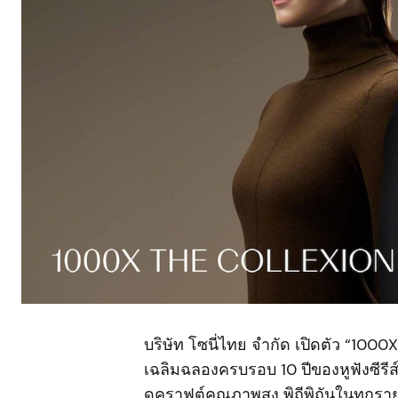
บริษัท โซนี่ไทย จำกัด เปิดตัว “1000
เฉลิมฉลองครบรอบ 10 ปีของหูฟังซีร
ดุคราฟต์คุณภาพสูง พิถีพิถันในทุกรา