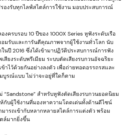
องรับทุกไลฟ์สไตล์การใช้งาน มอบประสบการณ์
มฉลองครบรอบ 10 ปีของ 1000X Series หูฟังระดับเรือ
ยอมรับและการันตีคุณภาพจากผู้ใช้งานทั่วโลก นับ
กในปี 2016 ซึ่งได้เข้ามาปฏิวัติประสบการณ์การฟัง
สียงระดับพรีเมียม ระบบตัดเสียงรบกวนอัจฉริยะ
าไว้ด้วยกันอย่างลงตัว เพื่อถ่ายทอดอรรถรสและ
มบูรณ์แบบ ไม่ว่าจะอยู่ที่ใดก็ตาม
หม่ “Sandstone” สำหรับหูฟังตัดเสียงรบกวนยอดนิยม
ห้กับผู้ใช้งานที่มองหาความโดดเด่นทั้งด้านดีไซน์
ามารถเข้ากับหลากหลายสไตล์การแต่งตัว พร้อม
์มากยิ่งขึ้น