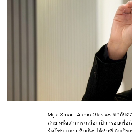
Mijia Smart Audio Glasses มากับคอ
สาย หรือสามารถเลือกเป็นกรอบเพื่อ
ร์ทโฟน และแท็บเล็ต ได้ทันที นับเป็นจ