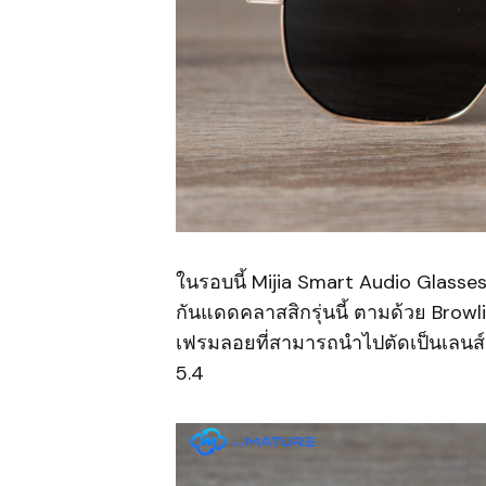
ในรอบนี้ Mijia Smart Audio Glasses ม
กันแดดคลาสสิกรุ่นนี้ ตามด้วย Brow
เฟรมลอยที่สามารถนำไปตัดเป็นเลนส์สา
5.4