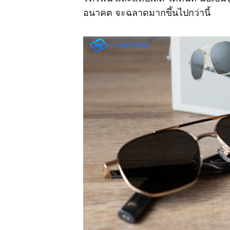
อนาคต จะฉลาดมากขึ้นไปกว่านี้