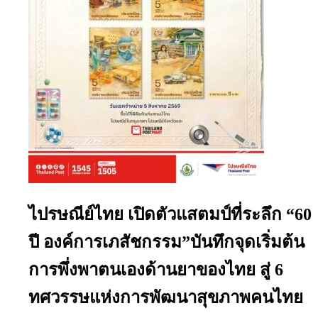
ไปรษณีย์ไทย เปิดตัวแสตมป์ที่ระลึก “60
ปี องค์การเภสัชกรรม”บันทึกจุดเริ่มต้น
การพึ่งพาตนเองด้านยาของไทย สู่ 6
ทศวรรษแห่งการพัฒนาสุขภาพคนไทย