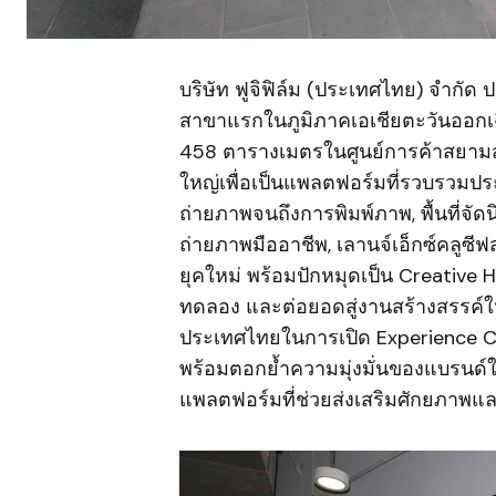
บริษัท ฟูจิฟิล์ม (ประเทศไทย) จำกัด
สาขาแรกในภูมิภาคเอเชียตะวันออกเฉีย
458 ตารางเมตรในศูนย์การค้าสยามสแค
ใหญ่เพื่อเป็นแพลตฟอร์มที่รวบรวมป
ถ่ายภาพจนถึงการพิมพ์ภาพ, พื้นที่จัดน
ถ่ายภาพมืออาชีพ, เลานจ์เอ็กซ์คลูซี
ยุคใหม่ พร้อมปักหมุดเป็น Creative H
ทดลอง และต่อยอดสู่งานสร้างสรรค์ให
ประเทศไทยในการเปิด Experience Ce
พร้อมตอกย้ำความมุ่งมั่นของแบรนด์ใ
แพลตฟอร์มที่ช่วยส่งเสริมศักยภาพแ