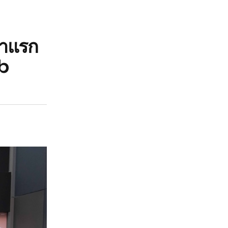
ขาแรก
ub