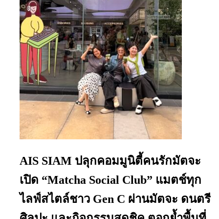
AIS SIAM ปลุกคอมมูนิตี้คนรักมัตจะ
เปิด “Matcha Social Club” แมตช์ทุก
ไลฟ์สไตล์ชาว Gen C ผ่านมัตจะ ดนตรี
ศิลปะ และกิจกรรมสุดชิค ตอกย้ำพื้นที่