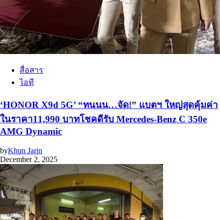
สื่อสาร
ไอที
‘HONOR X9d 5G’ “ทนนน…จัด!” แบตฯ ใหญ่สุดคุ้มค่า
ในราคา11,990 บาทโชคดีรับ Mercedes-Benz C 350e
AMG Dynamic
by
Khun Jarin
December 2, 2025