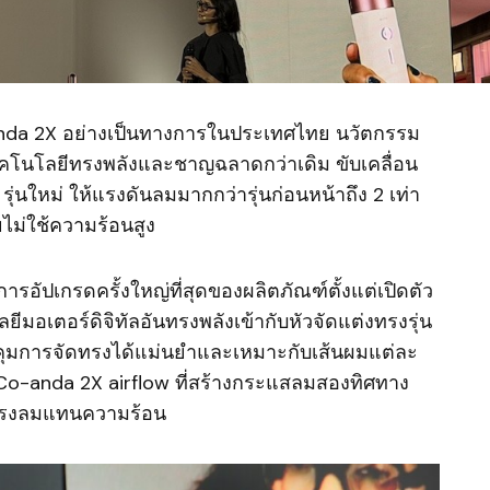
anda 2X อย่างเป็นทางการในประเทศไทย นวัตกรรม
มเทคโนโลยีทรงพลังและชาญฉลาดกว่าเดิม ขับเคลื่อน
นใหม่ ให้แรงดันลมมากกว่ารุ่นก่อนหน้าถึง 2 เท่า
ม่ใช้ความร้อนสูง
รอัปเกรดครั้งใหญ่ที่สุดของผลิตภัณฑ์ตั้งแต่เปิดตัว
มอเตอร์ดิจิทัลอันทรงพลังเข้ากับหัวจัดแต่งทรงรุ่น
วบคุมการจัดทรงได้แม่นยำและเหมาะกับเส้นผมแต่ละ
ง Co-anda 2X airflow ที่สร้างกระแสลมสองทิศทาง
วยแรงลมแทนความร้อน