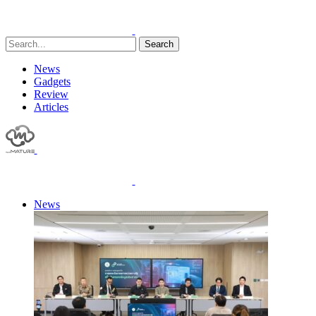
Search
News
Gadgets
Review
Articles
News