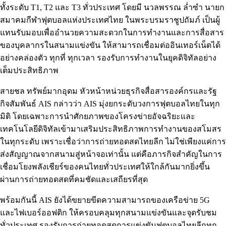
ทั้งระดับ T1, T2 และ T3 ทั่วประเทศ โดยมี นวลพรรณ ล่ำซำ นายก
สมาคมกีฬาฟุตบอลแห่งประเทศไทย ในพระบรมราชูปถัมภ์ เป็นผู้
แทนรับมอบเพื่ออำนวยความสะดวกในการทำงานและการสื่อสาร
ของบุคลากรในสนามแข่งขัน ให้สามารถเชื่อมต่ออินเทอร์เน็ตได้
อย่างคล่องตัว ทุกที่ ทุกเวลา รองรับการทำงานในยุคดิจิทัลอย่าง
เต็มประสิทธิภาพ
สายชล ทรัพย์มากอุดม หัวหน้าหน่วยธุรกิจสื่อสารองค์กรและรัฐ
กิจสัมพันธ์ AIS กล่าวว่า AIS มุ่งยกระดับวงการฟุตบอลไทยในทุก
มิติ โดยเฉพาะการนำศักยภาพของโครงข่ายอัจฉริยะและ
เทคโนโลยีดิจิทัลเข้ามาเสริมประสิทธิภาพการทำงานของสโมสร
ในทุกระดับ เพราะเชื่อว่าการถ่ายทอดสดไทยลีก ไม่ใช่เพียงแค่การ
ส่งสัญญาณจากสนามสู่หน้าจอเท่านั้น แต่คือภารกิจสำคัญในการ
เชื่อมโยงพลังเชียร์ของคนไทยทั่วประเทศให้ใกล้กันมากยิ่งขึ้น
ผ่านการถ่ายทอดสดที่คมชัดและเสถียรที่สุด
พร้อมกันนี้ AIS ยังได้ขยายขีดความสามารถของเครือข่าย 5G
และไฟเบอร์ออฟติก ให้ครอบคลุมทุกสนามแข่งขันและจุดรับชม
ทั่วประเทศ รองรับการถ่ายทอดสดการแข่งขันฟุตบอลไทยลีกทุก