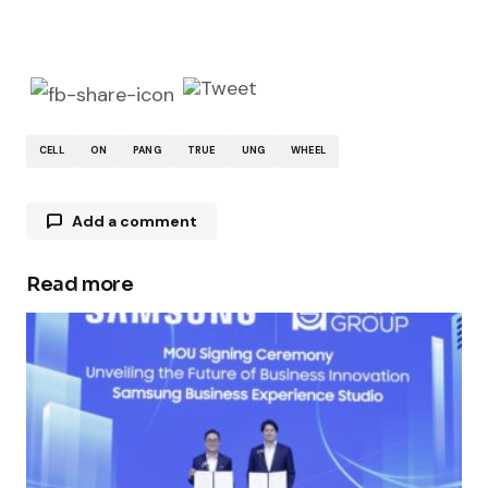
CELL
ON
PANG
TRUE
UNG
WHEEL
Add a comment
Read more
Your email address will not be published.
Required fields are marked
*
Comment
*