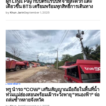
ผูก LINE Pay กับบัตรแรบบิท จ่ายสะดวก แตะ
เดียวขึ้น BTS เตรียมพร้อมทุกสิทธิ์การเดินทาง
by
Khun Jarin
September 1, 2025
NEWS
สื่อสาร
ทรู นำรถ “COW” เสริมสัญญาณมือถือในพื้นที่น้ำ
ท่วมแม่ฮ่องสอนพร้อมเฝ้าระวังพายุ “หนองฟ้า” จ่อ
ถล่มซ้ำหลายจังหวัด
by
Khun Jarin
September 1, 2025