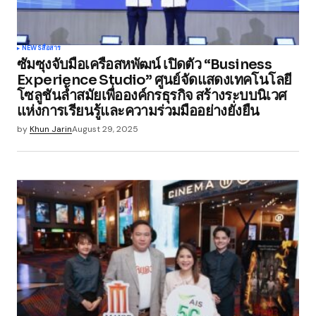
Your Name
*
NEWS
สื่อสาร
ซัมซุงจับมือเครือสหพัฒน์ เปิดตัว “Business
Your E-mail
*
Experience Studio” ศูนย์จัดแสดงเทคโนโลยี
โซลูชันล้ำสมัยเพื่อองค์กรธุรกิจ สร้างระบบนิเวศ
แห่งการเรียนรู้และความร่วมมืออย่างยั่งยืน
Save my name, email, and website in this
browser for the next time I comment.
by
Khun Jarin
August 29, 2025
Submit Comment