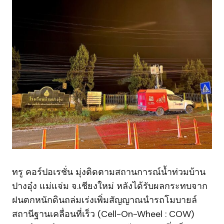
ทรู คอร์ปอเรชั่น มุ่งติดตามสถานการณ์น้ำท่วมบ้าน
ปางอุ๋ง แม่แจ่ม จ.เชียงใหม่ หลังได้รับผลกระทบจาก
ฝนตกหนักดินถล่มเร่งเพิ่มสัญญาณนำรถโมบายล์
สถานีฐานเคลื่อนที่เร็ว (Cell-On-Wheel : COW)