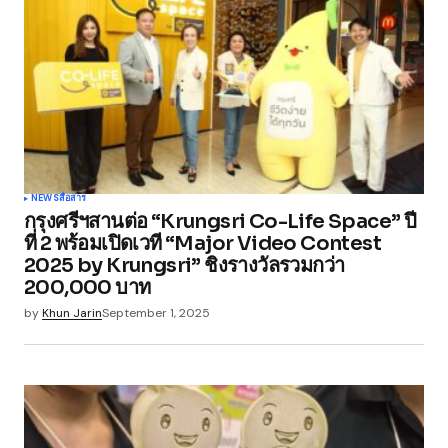
Comment
*
Your Name
*
NEWS
สื่อสาร
กรุงศรีฯสานต่อ “Krungsri Co-Life Space” ปี
Your E-mail
*
ที่ 2 พร้อมเปิดเวที “Major Video Contest
2025 by Krungsri” ชิงรางวัลรวมกว่า
200,000 บาท
Save my name, email, and website in this
browser for the next time I comment.
by
Khun Jarin
September 1, 2025
Submit Comment