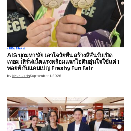
NEWS
สื่อสาร
AIS บุกมหา’ลัย เอาใจวัยทีน สร้างสีสันรับเปิด
เทอม เสิร์ฟเน็ตแรงพร้อมแจกไอติมอุ่นใจใช้แค่ 1
พอยท์ กับแคมเปญ Freshy Fun Fair
by
Khun Jarin
September 1, 2025