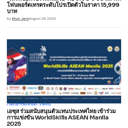
Your E-mail
*
โฟนพอร์ตเทรตระดับโปรเปิดตัวในราคา 15,999
บาท
Save my name, email, and website in this
by
Khun Jarin
August 28, 2025
browser for the next time I comment.
Submit Comment
GADGETS
วิทยาศาสตร์ - นวัตกรรม
เอซุส ร่วมสนับสนุนตัวแทนประเทศไทย เข้าร่วม
การแข่งขัน WorldSkills ASEAN Manila
2025