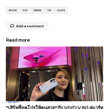
EPSON
POS
SERIES
TM
U220II
Add a comment
Read more
Your email address will not be published.
Required fields are marked
*
Comment
*
Your Name
*
GADGETS
“เสิร์ฟช็อตโปรให้คนสวย”กับ VIVO V 60 สมาร์ท