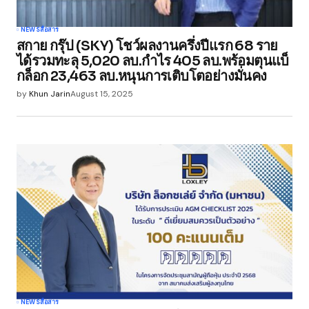
Your Name
*
NEWS
สื่อสาร
สกาย กรุ๊ป (SKY) โชว์ผลงานครึ่งปีแรก 68 ราย
Your E-mail
*
ได้รวมทะลุ 5,020 ลบ.กำไร 405 ลบ.พร้อมตุนแบ็
กล็อก 23,463 ลบ.หนุนการเติบโตอย่างมั่นคง
Save my name, email, and website in this
by
Khun Jarin
August 15, 2025
browser for the next time I comment.
Submit Comment
NEWS
สื่อสาร