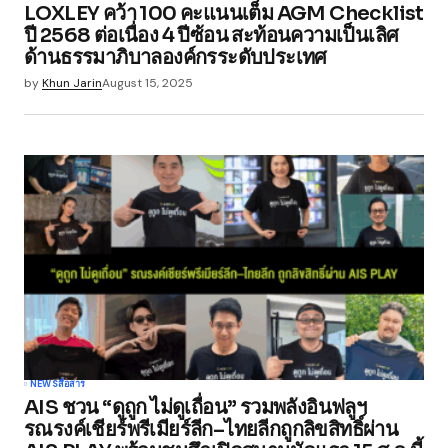
LOXLEY คว้า 100 คะแนนเต็ม AGM Checklist
ปี 2568 ต่อเนื่อง 4 ปีซ้อน สะท้อนความเป็นเลิศ
ด้านธรรมาภิบาลองค์กรระดับประเทศ
by
Khun Jarin
August 15, 2025
NEWS
สื่อสาร
AIS ชวน “ดูถูก ไม่ดูเถื่อน” รวมพลังอินฟลูฯ
รณรงค์เชียร์พรีเมียร์ลีก–ไทยลีกถูกลิขสิทธิ์ผ่าน