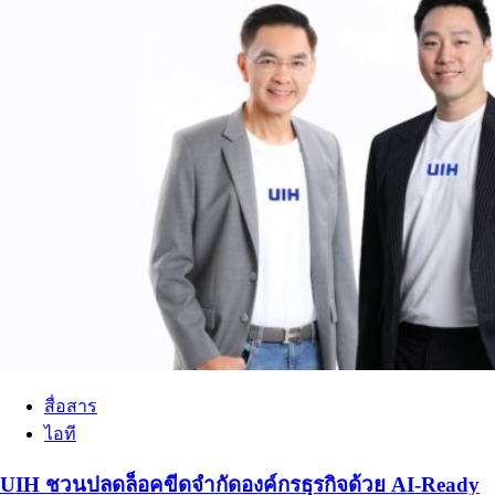
สื่อสาร
ไอที
UIH ชวนปลดล็อคขีดจำกัดองค์กรธุรกิจด้วย AI-Ready