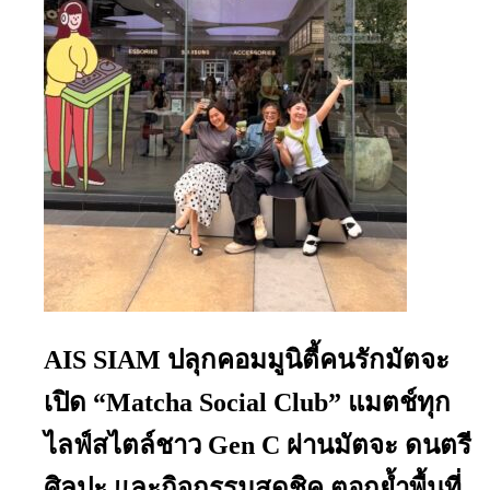
AIS SIAM ปลุกคอมมูนิตี้คนรักมัตจะ
เปิด “Matcha Social Club” แมตช์ทุก
ไลฟ์สไตล์ชาว Gen C ผ่านมัตจะ ดนตรี
ศิลปะ และกิจกรรมสุดชิค ตอกย้ำพื้นที่