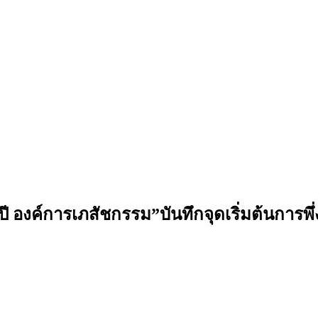
 ปี องค์การเภสัชกรรม”บันทึกจุดเริ่มต้นการ