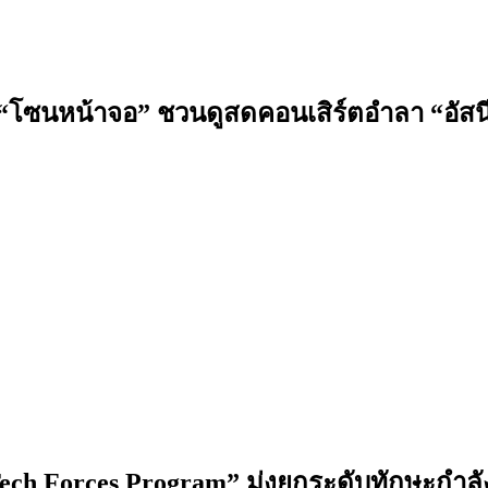
ด “โซนหน้าจอ” ชวนดูสดคอนเสิร์ตอำลา “อัสนี
ech Forces Program” มุ่งยกระดับทักษะกำลัง