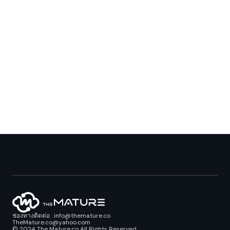
ช่องทางติดต่อ : info@themature.co
TheMature.co@yahoo.com
© 2024 The Mature.co All Rights Reserved.