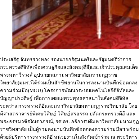
ประเสริฐ จันทรรวงทอง รองนายกรัฐมนตรีและรัฐมนตรีว่าการ
กระทรวงดิจิทัลเพื่อเศรษฐกิจและสังคม(ดีอี)และเจ้าประคุณสมเด็จ
พระมหาวีรวงศ์ อุปนายกสภามหาวิทยาลัยมหามกุฏราช
วิทยาลัย(มมร.)ได้ร่วมเป็นสักขีพยานในการลงนามบันทึกข้อตกลง
ความร่วมมือ(MOU) โครงการพัฒนาระบบเทคโนโลยีดิจิทัลและ
ปัญญาประดิษฐ์ เพื่อการเผยแผ่พระพุทธศาสนาในสังคมดิจิทัล
ระหว่าง กระทรวงดีอีและมหาวิทยาลัยมหามกุฏราชวิทยาลัย โดย
มีศาสตราจารย์พิเศษวิศิษฎ์ วิศิษฎ์สรอรรถ ปลัดกระทรวงดีอี และ
พระธรรมวชิรจินดาภรณ์, รศ.ดร. อธิการบดีมหาวิทยาลัยมหามกุฏ
ราชวิทยาลัย เป็นผู้ร่วมลงนามบันทึกข้อตกลงความร่วมมือฯ พร้อม
ด้วยผู้บริหารกระทรวงดีอี หน่วยงานในสังกัดเข้าร่วม ณ พระวิหาร