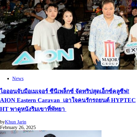
News
ไอออนจับมือเมเจอร์ ซีนีเพล็กซ์ จัดทริปสุดเอ็กซ์คลูซีฟ!
AION Eastern Caravan เอาใจคนรักรถยนต์ HYPTEC
HT พาดูหนังริมเขาที่พัทยา
by
Khun Jarin
February 26, 2025