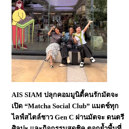
AIS SIAM ปลุกคอมมูนิตี้คนรักมัตจะ
เปิด “Matcha Social Club” แมตช์ทุก
ไลฟ์สไตล์ชาว Gen C ผ่านมัตจะ ดนตรี
ศิลปะ และกิจกรรมสุดชิค ตอกย้ำพื้นที่