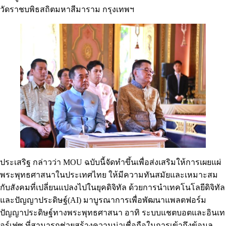
วัดราชบพิธสถิตมหาสีมาราม กรุงเทพฯ
ประเสริฐ กล่าวว่า MOU ฉบับนี้จัดทำขึ้นเพื่อส่งเสริมให้การเผยแผ่
พระพุทธศาสนาในประเทศไทย ให้มีความทันสมัยและเหมาะสม
กับสังคมที่เปลี่ยนแปลงไปในยุคดิจิทัล ด้วยการนำเทคโนโลยีดิจิทัล
และปัญญาประดิษฐ์(AI) มาบูรณาการเพื่อพัฒนาแพลตฟอร์ม
ปัญญาประดิษฐ์ทางพระพุทธศาสนา อาทิ ระบบแชตบอตและอินเท
อร์เฟซ ที่สามารถช่วยสร้างความน่าเชื่อถือในการเข้าถึงข้อมูล