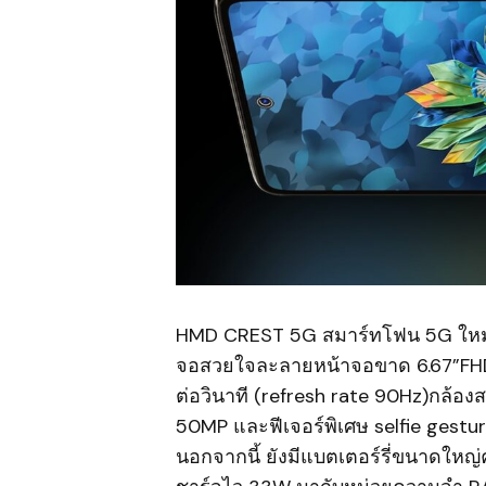
HMD CREST 5G สมาร์ทโฟน 5G ใหม่ 
จอสวยใจละลายหน้าจอขาด 6.67”FHD+
ต่อวินาที (refresh rate 90Hz)กล้อง
50MP และฟีเจอร์พิเศษ selfie gestur
นอกจากนี้ ยังมีแบตเตอร์รี่ขนาดให