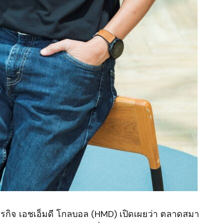
ุรกิจ เอชเอ็มดี โกลบอล (HMD) เปิดเผยว่า ตลาดสมา