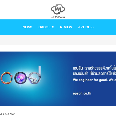
NEWS
GADGETS
REVIEW
ARTICLES
 HMD AURA2