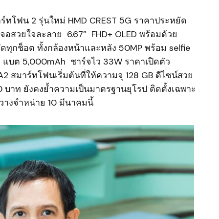
ร์ทโฟน 2 รุ่นใหม่ HMD CREST 5G ราคาประหยัด
ีกั๊ก จอสวยใจละลาย 6.67” FHD+ OLED พร้อมด้วย
ดทุกช็อต ทั้งกล้องหน้าและหลัง 50MP พร้อม selfie
ล้ำ แบต 5,000mAh ชาร์จไว 33W ราคาเปิดตัว
 สมาร์ทโฟนเริ่มต้นที่ให้ความจุ 128 GB ดีไซน์สวย
0 บาท ยังคงย้ำความเป็นมาตรฐานยุโรป ติดตั้งเฉพาะ
มวางจำหน่าย 10 มีนาคมนี้