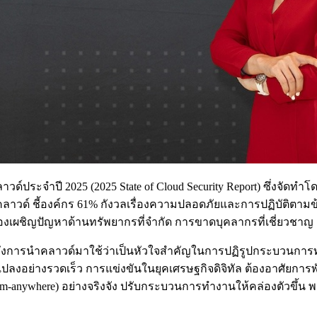
ำปี 2025 (2025 State of Cloud Security Report) ซึ่งจัดทำโดย C
าวด์ ชี้องค์กร 61% กังวลเรื่องความปลอดภัยและการปฏิบัติตาม
งเผชิญปัญหาด้านทรัพยากรที่จำกัด การขาดบุคลากรที่เชี่ยวชา
ึงการนำคลาวด์มาใช้ว่าเป็นหัวใจสำคัญในการปฏิรูปกระบวนการทำงา
ยนแปลงอย่างรวดเร็ว การแข่งขันในยุคเศรษฐกิจดิจิทัล ต้องอาศัยก
om-anywhere) อย่างจริงจัง ปรับกระบวนการทำงานให้คล่องตัวขึ้น 