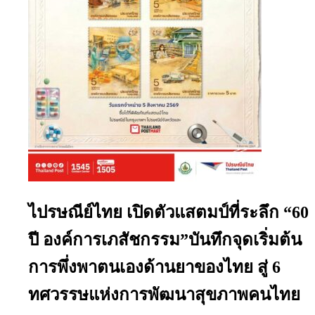
ไปรษณีย์ไทย เปิดตัวแสตมป์ที่ระลึก “60
ปี องค์การเภสัชกรรม”บันทึกจุดเริ่มต้น
การพึ่งพาตนเองด้านยาของไทย สู่ 6
ทศวรรษแห่งการพัฒนาสุขภาพคนไทย