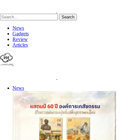
Search
News
Gadgets
Review
Articles
News