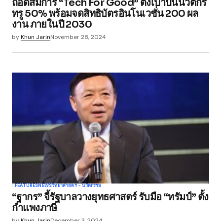
ถอดสมการ “Tech For Good” ตั้งเป้าปั้นนวัตกร
ทรู 50% พร้อมจดสิทธิบัตรอินโนเวชั่น 200 ผล
งาน ภายในปี 2030
by
Khun Jarin
November 28, 2024
FEATURES
NEWS
วิทยาศาสตร์ - นวัตกรรม
“ฐากร” จี้รัฐบาลวางยุทธศาสตร์ รับมือ “ทรัมป์” ตั้ง
กำแพงภาษี
by
Khun Jarin
December 3, 2024