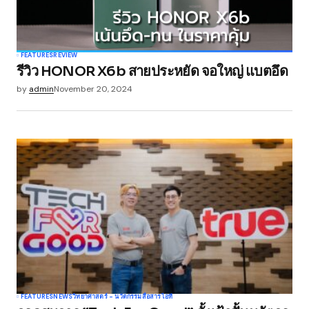
Your Name
*
FEATURES
REVIEW
รีวิว HONOR X6b สายประหยัด จอใหญ่ แบตอึด
Your E-mail
*
by
admin
November 20, 2024
Save my name, email, and website in this
browser for the next time I comment.
Submit Comment
FEATURES
NEWS
วิทยาศาสตร์ - นวัตกรรม
สื่อสาร
ไอที