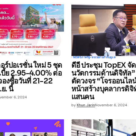
Your E-mail
*
NEWS
ภาครัฐ-หน่วยงานกำกับดูแล
 คอร์ปอเรชั่น ใหม่ 5 ชุด
ดีอี ประชุม TopEX จัด
e in
บี้ย 2.95-4.00% ต่อ
นวัตกรรมด้านดิจิทัล” 
จองซื้อวันที่ 21-22
ตัดวงจร “โจรออนไลน์
. นี้
หน้าสร้างบุคลากรดิจิท
แสนคน
vember 6, 2024
by
Khun Jarin
November 6, 2024