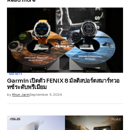
Your email address will not be published.
Required fields are marked
*
Comment
*
Your Name
*
GADGETS
Garmin เปิดตัว FENIX 8 มัลติสปอร์ตสมาร์ทวอ
Your E-mail
*
ทช์ระดับพรีเมียม
by
Khun Jarin
September 5, 2024
Save my name, email, and website in this
browser for the next time I comment.
Submit Comment