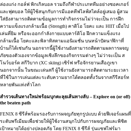
ล่องแก่ง กอล์ฟ พิกเกิลบอล รวมถึงกีฬาประเภททีมอย่างซอคเกอร์
และฟุตบอล ให้ผู้ใช้สนุกกับการมีแอคทีฟไลฟ์สไตล์อยู่เสมอ ผู้สวม
ใส่ยังสามารถติดตามข้อมูลการทำกิจกรรมไม่ว่าจะเป็น การฝึก
ความแข็งแรงกล้ามเนื้อ (Strength) คาดิโอ โยคะ และ HIIT เมื่อไป
เล่นที่ยิม หรือจะออกกำลังกายแบบคาร์ดิโอ ฝึกความแข็งแรง
กล้ามเนื้อ โยคะและพิลาทิสตามแอนิเมชั่น บนหน้าปัดนาฬิกาที่
บ้านก็ได้เช่นกัน นอกจากนี้ผู้ใช้งานยังสามารถติดตามผลการผจญ
ภัยของตัวเองจากข้อมูลเชิงลึกของกิจกรรมต่างๆ ไม่ว่าจะเป็น ส
โนว์บอร์ด สกีวิบาก (XC skiing) เซิร์ฟ หรือจักรยานเสือภูเขา
นอกจากนั้น ในขณะเล่นสกี ผู้ใช้งานยังสามารถติดตามระยะเวลา
ที่ใช้ในการเล่นแต่ละระดับความยากได้ตลอดทั้งวันจากสกีรีสอร์ท
หลายพันแห่งทั่วโลก
สำรวจเส้นทางใหม่พร้อมบุกตะลุยเส้นทางลับ – Explore on (or off)
the beaten path
FENIX 8 ซีรีส์พร้อมรองรับการผจญภัยทุกรูปแบบ ด้วยฟีเจอร์แผนที่
ระดับพรีเมียมเพื่อช่วยให้ผู้ใช้งานสนุกไปกับการผจญภัยและพิชิต
เป้าหมายได้อย่างปลอดภัย โดย FENIX 8 ซีรีส์ รุ่นแซฟไฟร์มา