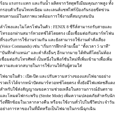
ร้อน แรงกระแทก และกันน้ำ ผลิตจากวัสดุพรีเมียมคุณภาพสูง ทั้ง
กรอบตัวเรือนไทเทเนียม และเลนส์แซฟไฟร์ป้องกันรอยขีดข่วน
ทนทานแม้ในสภาพแวดล้อมการใช้งานที่สมบุกสมบัน
ลำโพงและไมโครโฟนในตัว : FENIX 8 ซีรีส์สามารถรับสายและ
โทรออกผ่านสมาร์ทวอทช์ได้โดยตรง เมื่อเชื่อมต่อกับสมาร์ทโฟน
ที่รองรับการใช้งานร่วมกัน และยังสามารถใช้งานคำสั่งเสียง
(Voice Commands) เช่น “เริ่มการฝึกกล้ามเนื้อ” “ตั้งเวลา 5 นาที”
“บันทึกตำแหน่ง” และคำสั่งอื่นๆ อีกมากมาย ได้ทันทีโดยไม่ต้อง
เชื่อมต่อกับโทรศัพท์ เป็นหนึ่งในฟังก์ชันใหม่ที่เพิ่มเข้ามาเพื่อเพิ่ม
ความสะดวกสบายในการใช้งานให้กับผู้สวมใส่
ไฟฉายในตัว : เปิด-ปิด และปรับความสว่างของแสงไฟฉายอย่าง
รวดเร็วได้จากหน้าปัดสมาร์ทวอทช์โดยตรง ทั้งยังมีไฟแฟลชสีแดง
สำหรับใช้ส่งสัญญาณขอความช่วยเหลือในสถานการณ์อันตราย
และโหมดไฟกระพริบ (Strobe Mode) เพิ่มความปลอดภัยสำหรับนัก
วิ่งที่ฝึกซ้อมในเวลากลางคืน หรือจะใช้งานทั่วไปในชีวิตประจำวัน
อย่างการหาของในที่มืดหรือเป็นไฟฉายในกรณีฉุกเฉิน