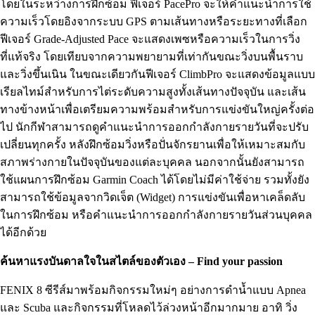
โดยในระหว่างการฝึกซ้อม ฟีเจอร์ PacePro จะให้คำแนะนำการใช้
ความเร็วโดยอิงจากระบบ GPS ตามเส้นทางหรือระยะทางที่เลือก
ฟีเจอร์ Grade-Adjusted Pace จะแสดงเพซหรือความเร็วในการวิ่ง
ที่แท้จริง โดยเทียบจากความพยายามที่เท่ากันขณะวิ่งบนพื้นราบ
และวิ่งขึ้นเนิน ในขณะเดียวกันฟีเจอร์ ClimbPro จะแสดงข้อมูลแบบ
เรียลไทม์สำหรับการไต่ระดับความสูงทั้งเส้นทางปัจจุบัน และเส้น
ทางข้างหน้าเพื่อเตรียมความพร้อมสำหรับการแข่งขันใหญ่ครั้งต่อ
ไป นักกีฬาสามารถดูคำแนะนำการออกกำลังกายรายวันที่จะปรับ
เปลี่ยนทุกครั้ง หลังฝึกซ้อมวิ่งหรือปั่นจักรยานเพื่อให้เหมาะสมกับ
สภาพร่างกายในปัจจุบันของแต่ละบุคคล นอกจากนั้นยังสามารถ
ใช้แผนการฝึกซ้อม Garmin Coach ได้โดยไม่มีค่าใช้จ่าย รวมทั้งยัง
สามารถใช้ข้อมูลจากวิดเจ็ต (Widget) การแข่งขันเพื่อหาเคล็ดลับ
ในการฝึกซ้อม หรือคำแนะนำการออกกำลังกายรายวันส่วนบุคคล
ได้อีกด้วย
ค้นหาแรงบันดาลใจในสไตล์ของตัวเอง – Find your passion
FENIX 8 ซีรีส์มาพร้อมกิจกรรมใหม่ๆ อย่างการดำน้ำแบบ Apnea
และ Scuba และกิจกรรมที่โหลดไว้ล่วงหน้าอีกมากมาย อาทิ วิ่ง