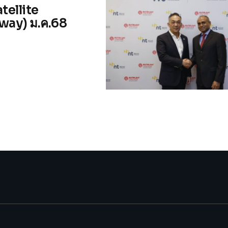
tellite
way) ม.ค.68